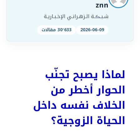
znn
شـبـڪـة الـزهـرانـي الإخـبـاريـة
2026-06-09
30٬633 مقالات
لماذا يصبح تجنّب
الحوار أخطر من
الخلاف نفسه داخل
الحياة الزوجية؟