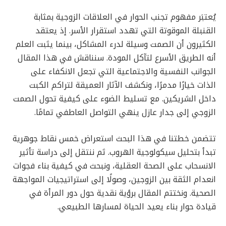
يُعتبَر مفهوم تجنب الحوار في العلاقات الزوجية بمثابة
القنبلة الموقوتة التي تهدد استقرار الأسر. إذ يعتقد
الكثيرون أن الصمت وسيلة لدرء المشاكل، بينما يثبت العلم
أنه الطريق الأسرع لتآكل المودة. سنناقش في هذا المقال
الجوانب النفسية والاجتماعية التي تجعل الانكفاء على
الذات خيارًا مدمرًا، ونكشف الآثار العميقة لتراكم الكبت
داخل الشريكين. مع تسليط الضوء على كيفية تحول الصمت
الزوجي إلى جدار عازل ينهي التواصل العاطفي تمامًا.
تتضمن خطتنا في هذا البحث استعراض خمس نقاط جوهرية
تبدأ بتحليل سيكولوجية الهروب. ثم ننتقل إلى دراسة تأثير
الانسحاب على الصحة العقلية، ونبحث في كيفية بناء فجوات
انعدام الثقة بين الزوجين، وصولًا إلى استراتيجيات المواجهة
الصحية. ونختتم المقال برؤية نقدية حول دور المرأة في
قيادة حوار بناء يعيد الحياة لمسارها الطبيعي.