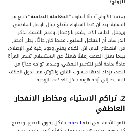
الزواج؟
يعتمد الأزواج أحيانًا أسلوب
“المعاملة الصامتة”
كنوع من
الحماية، بيد أن هذا السلوك يقطع حبال الوصل العاطفي
ويجعل الطرف الآخر يشعر بالإهمال وعدم القيمة. تذكر
الدراسات أن التفاعل السلبي، مهما كان حادًّا، يظل أفضل
من الانقطاع التام، لأن الكلام يعني وجود رغبة في الإصلاح،
بينما يمثل الصمت إعلانًا ضمنيًّا عن الاستسلام. تشعر المرأة
عادةً بحاجة أكبر للتعبير اللفظي، وعندما تواجه جدارًا من
الصد، يزداد لديها منسوب القلق والتوتر، مما يحول الخلاف
البسيط إلى أزمة هوية داخل العلاقة الزوجية.
2. تراكم الاستياء ومخاطر الانفجار
العاطفي
تنمو الأحقاد في بيئة
الصمت
بشكل يفوق التصور، ويصبح
كل موقف صغير شرارة محتملة لكارثة كبرى. يغذي تجنب