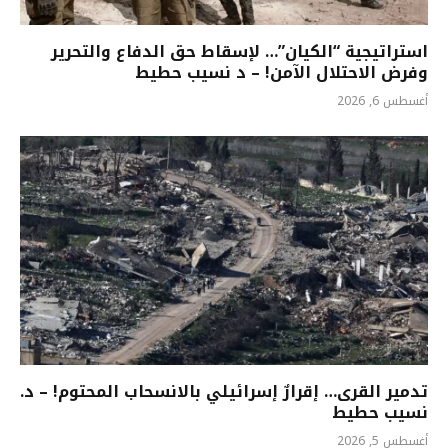
استراتيجية “الكيان”… لإسقاط حق الدفاع والتحرير
وفرض الاحتلال الآمن! – د نسيب حطيط
أغسطس 6, 2026
تدمير القرى… إقرارٌ إسرائيلي بالانسحاب المحتوم! – د.
نسيب حطيط
أغسطس 5, 2026