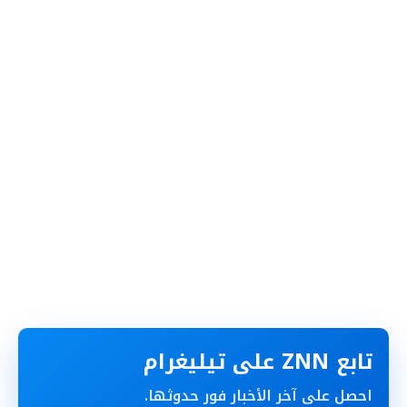
تابع ZNN على تيليغرام
احصل على آخر الأخبار فور حدوثها.