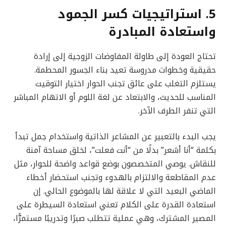
5. استراتيجيات كسر الجمود
واستعادة المبادرة
تحتاج العودة إلى طاولة المفاوضات الزوجية إلى إرادة
حقيقية وخطوات مدروسة تعيد بناء الجسور المحطمة.
يستلزم التغلب على عائق تجنب الحوار اختيار التوقيت
المناسب للحديث، والابتعاد عن لغة اللوم أو الاتهام المباشر
التي تنفر الطرف الآخر.
يجب البدء بالتعبير عن المشاعر الذاتية واستخدام جمل تبدأ
بكلمة “أنا أشعر” بدلًا من “أنت فعلت”، لخلق مساحة آمنة
للنقاش. يوصي المتخصصون بوضع قواعد واضحة للحوار، مثل
عدم المقاطعة والالتزام بالهدوء وتجنب استحضار أخطاء
الماضي البعيد التي لا علاقة لها بالموضوع الحالي. إن
استعادة القدرة على الكلام تعني استعادة السيطرة على
المصير المشترك، وهي عملية تتطلب صبرًا وتدريبًا مستمرًّا،