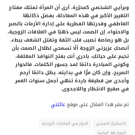
وبرأيي الشخصي كمحرّرة، أرى أن المرأة تمتلك مفتاح
التغيير الأكبر في هذه المعادلة، بفضل ذكائها
العاطفي وقدرتها الفطرية على إدارة الأزمات بالصبر
والاحتواء. إن الصمت ليس ذهبًا في العلاقات الزوجية،
بل هو رصاصة تصيب قلب الثقة وتقتل الشغف ببطء.
أنصحكِ عزيزتي الزوجة ألّا تسمحي لظلال الصمت بأن
تخيم على حياتكِ، بادري أنتِ بفتح النوافذ المغلقة،
وكوني المبادرة دائمًا لمد جسور الكلمات. فالحوار
الصريح، وإن كان مرًّا في بدايته، يظل دائمًا أرحم
وأجدى من قطيعة باردة تنهي أجمل سنوات العمر
في صقيع الانتظار واللاجدوى.
تم نشر هذا المقال على موقع
عائلتي
الاستقرار النفسي
الحوار في العلاقات الزوجية
المواجهة الواعية