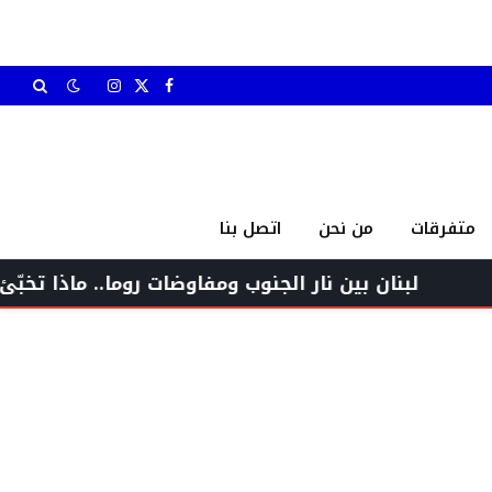
X
فيسبوك
الانستغرام
(Twitter)
متفرقات
من نحن
اتصل بنا
ان بين نار الجنوب ومفاوضات روما.. ماذا تخبّئ عناوين ال