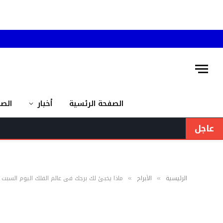
الصفحة الرئسية
أخبار
الص
عاجل
الرئيسية
الأبراج
ماذا يخبئ لك برجك في عالم الفلك اليوم السبت 13 حزيران 2026؟
»
»