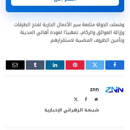
وشملت الجولة متابعة سير الأعمال الجارية لفتح الطرقات
وإزالة العوائق والركام، تمهيدًا لعودة أهالي المدينة
وتأمين الظروف المناسبة لاستقرارهم.
فيسبوك
تويتر
بينتيريست
لينكدإن
Tumblr
البريد
الإلكترو
znn
موقع
فيسبوك
X
الويب
(Twitter)
شـبـڪـة الـزهـرانـي الإخـبـاريـة