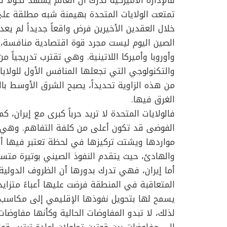
فالإدارة الأميركية تدرك أن العالم يشهد تحولاً تا
تمتعت الولايات المتحدة بهيمنة شبه مطلقة على 
خلال العقدين الأخيرين فرض واقعاً جديداً لم يعد 
الصين اليوم ليست مجرد قوة اقتصادية منافسة، 
وأوروبا وأميركا اللاتينية. وهي تقترب تدريجياً 
والتكنولوجي التي تجعلها المنافس الأول للولايا
من هذه الزاوية تحديداً، يصبح الشرق الأوسط ب
الغرق فيها.
فالولايات المتحدة لا تريد حرباً كبرى مع إيران، كما
الفوضى قد تكون أعلى من كلفة التفاهم. وهي 
مواردها ويشتت تركيزها في لحظة تعتبر فيها أ
والهادئ، حيث يتقدم النفوذ الصيني بوتيرة متسا
أما إيران، فهي تدرك بدورها أن الظروف الدولية
المتعاقبة في المنطقة فرضت عليها أعباءً متزا
يسمح لها بتحويل نفوذها الإقليمي إلى مكاسب
لذلك، لا تبدو المفاوضات الحالية وكأنها مفاوضا