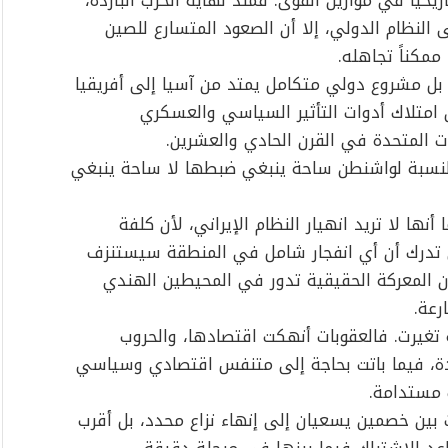
ريخياً في موازين القوى. فمنذ نهاية الحرب الباردة،
النظام الدولي، إلا أن الصعود المتسارع للصين
ممكناً تجاهله.
بل مشروع دولي متكامل يمتد من آسيا إلى أفريقيا
من امتلاك أدوات التأثير السياسي والعسكري
ت المتحدة في القرن الحادي والعشرين.
النسبة لواشنطن ساحة ينبغي ضبطها لا ساحة ينبغي
 أنها لا تريد انهيار النظام الإيراني، لأن كلفة
تدرك أن أي انفجار شامل في المنطقة سيستنزف
ن المعركة الحقيقية تدور في المحيطين الهندي
رعة.
 تغيرت. فالعقوبات أنهكت اقتصادها، والحروب
يدة، فيما باتت بحاجة إلى متنفس اقتصادي وسياسي
 مستدامة.
ت بين خصمين يسعيان إلى إنهاء نزاع محدد، بل أقرب