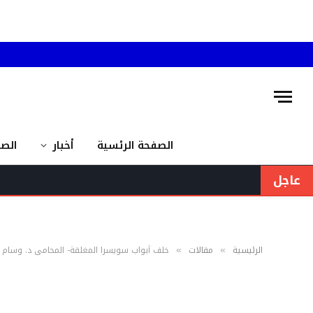
الصفحة الرئسية
أخبار
الص
عاجل
الرئيسية
مقالات
خلف أبواب سويسرا المغلقة- المحامي د. وسام
»
»