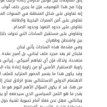
إلى مفاوضات بين قوتين تحاولان إعادة ترتيب قو
وإذا صح هذا التوصيف، فإن ما يجري خلف أبواب سو
إنه تفاوض على شكل المنطقة في السنوات المق
تفاوض على أمن الممرات البحرية والطاقة.
تفاوض على حدود النفوذ وحدود الصدام.
وتفاوض على مستقبل الساحات التي تحولت خلال ا
بين واشنطن وطهران.
وفي مقدمة هذه الساحات يأتي لبنان.
فلبنان لم يعد مجرد ملف لبناني، بل أصبح عقدة
متعددة. ولذلك فإن أي تفاهم أميركي ـ إيراني ج
زاوية الاستقرار الأمني أو من زاوية إعادة بناء ال
وقد يكون هذا ما يفسر الحضور المتزايد للملف الل
الاهتمام الدولي الاستثنائي بمنع انزلاق لبنان
من هنا، قد لا يكون السؤال الأهم اليوم هو ما
بقدر ما هو الثمن السياسي الذي سيدفعه أو يج
وبالتالي، فهل نحن فعلا أمام تسوية تقنية حول ا