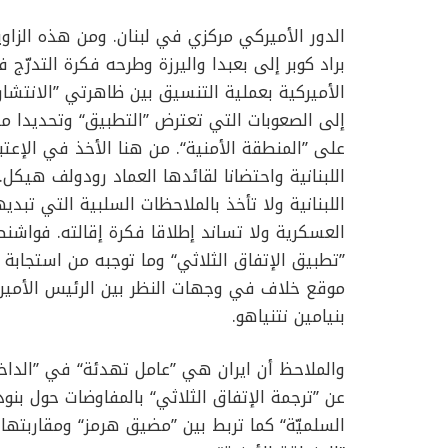
الدور الأميركي مركزي في لبنان. ومن هذه الزاوية 
براد كوبر إلى بعبدا واليرزة وطرحه فكرة التدرّج 
الأميركية بعملية التنسيق بين ظاهرتي ’’الانتشار 
إلى الصعوبات التي تعترض ’’التطبيق‘‘ وتحديدا م
على ’’المنطقة الأمنية‘‘. من هنا الأخذ في الإعتب
اللبنانية واحتضانا لقائدها العماد رودولف هيكل
اللبنانية ولا تأخذ بالملاحظات السلبية التي تبد
العسكرية ولا تساند إطلاقا فكرة إقالته. فواشنطن
’’تطبيق الإتفاق الثلاثي‘‘ وما توجبه من استجاب
موقع خلاف في وجهات النظر بين الرئيس الأميرك
بنيامين نتنياهو.
والملاحظ أن ايران هي ’’عامل تهدئة‘‘ في ’’الداخل ال
عن ’’ترجمة الإتفاق الثلاثي‘‘ بالمفاوضات حول بنود
السلميّة‘‘ كما تربط بين ’’مضيق هرمز‘‘ ومقاربته