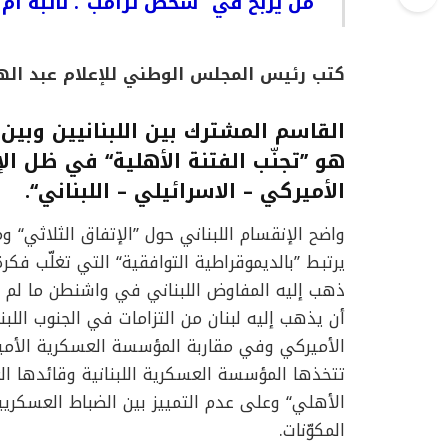
من يربح في ’’شخص ترامب‘‘. نائبه أ
كتب رئيس المجلس الوطني للإعلام عبد اله
القاسم المشترك بين اللبنانيين وبي
هو ’’تجنّب الفتنة الأهلية‘‘ في ظل الإ
الأميركي – الاسرائيلي – اللبناني‘‘.
واضح الإنقسام اللبناني حول ’’الإتفاق الثلاثي‘‘ 
يرتبط ’’بالديموقراطية التوافقية‘‘ التي تغلّب فكر
ذهب إليه المفاوض اللبناني في واشنطن ما لم تر
أن يذهب إليه لبنان من التزامات في الجنوب الل
الأميركي وفي مقاربة المؤسسة العسكرية الأمير
تتخذها المؤسسة العسكرية اللبنانية وقائدها ا
الأهلي‘‘ وعلى عدم التمييز بين الضباط العسكري
المكوّنات.