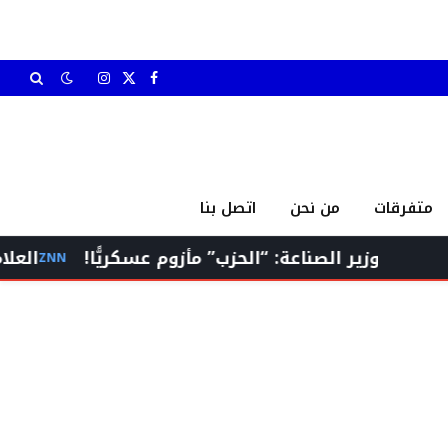
X
فيسبوك
الانستغرام
(Twitter)
متفرقات
من نحن
اتصل بنا
 الصناعة: “الحزب” مأزوم عسكريًّا!
العلامة عبدالله: