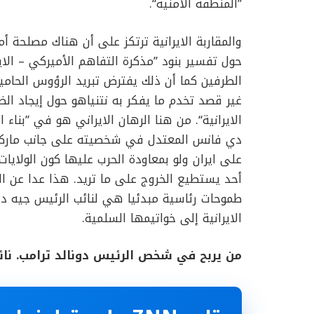
’’المنطقة الأمنية‘‘.
والمقاربة الايرانية ترتكز على أن هناك مصلحة أم
حول تفسير بنود ’’مذكرة التفاهم الأميركي – الاي
الطرفين كما أن ذلك يفترض تبريد الرؤوس الحامي
غير قصد تخدم ما يفكر به نتنياهو حول إيجاد الظ
الايرانية‘‘. من هنا الرهان الايراني هو في ’’بناء
دي فانس المعتدل في شخصيته على جانب ماركو رو
على ايران ولو بمعاودة الحرب عليها كون الولايات
أحد يستطيع الخروج على ما تريد. هذا عدا عن الج
طموحات رئاسية مبدئيا هي لنائب الرئيس جيه د
الايرانية إلى خواتيمها السلمية.
من يربح في شخص الرئيس دونالد ترامب. نائ