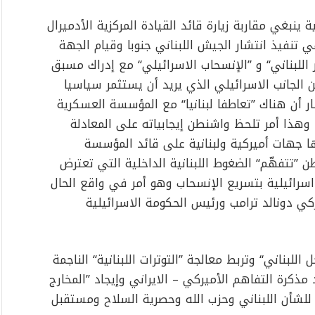
ينبغي مقاربة زيارة قائد القيادة المركزية الأدميرال
في تنفيذ انتشار الجيش اللبناني جنوبا وقيام الجهة
اللبناني‘‘ و ’’الإنسحاب الاسرائيلي‘‘ مع إدراك مسبق
ن الجانب الاسرائيلي الذي يريد أن يستثمر سياسيا
ار أن هناك ’’تعاطفا لبنانيا‘‘ مع المؤسسة العسكرية
. وهذا أمر تلحظ واشنطن إيجابياته على المعادلة
يها جهات أميركية ولبنانية على قائد المؤسسة
 ’’تتفهّم‘‘ الضغوط اللبنانية الداخلية التي تعترض
ة اسرائيلية بتسريع الإنسحاب وهو أمر في واقع الحال
ي دونالد ترامب ورئيس الحكومة الاسرائيلية
لبناني‘‘ وتربط معالجة ’’التوترات اللبنانية‘‘ الناجمة
 مذكرة التفاهم الأميركي – الايراني وإيجاد ’’المخارج
ا للشأن اللبناني وحزب الله وحصرية السلاح ومستقبل