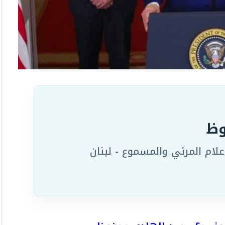
وظ
لام المرئي والمسموع - لبنان