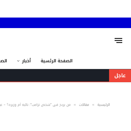
الصفحة الرئسية
أخبار
الص
عاجل
الرئيسية
مقالات
من يربح في ’’شخص ترامب‘‘: نائبه أم وزيره؟ – 
»
»