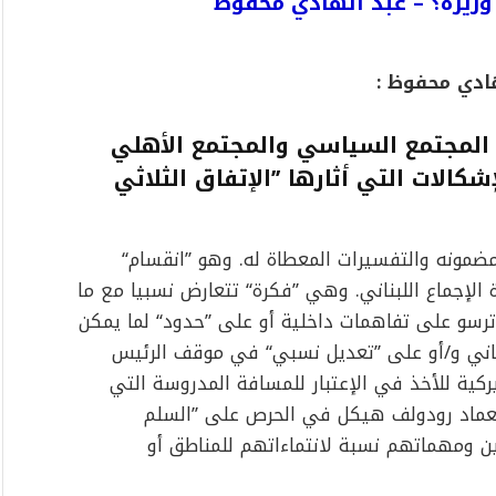
م وزيره؟ – عبد الهادي محفوظ
ادي محفوظ :
ن المجتمع السياسي والمجتمع الأهلي
شكالات التي أثارها ’’الإتفاق الثلاثي
ومضمونه والتفسيرات المعطاة له. وهو ’’انقسام‘‘
ة الإجماع اللبناني. وهي ’’فكرة‘‘ تتعارض نسبيا مع ما
سو على تفاهمات داخلية أو على ’’حدود‘‘ لما يمكن
بناني و/أو على ’’تعديل نسبي‘‘ في موقف الرئيس
كية للأخذ في الإعتبار للمسافة المدروسة التي
لعماد رودولف هيكل في الحرص على ’’السلم
ين ومهماتهم نسبة لانتماءاتهم للمناطق أو