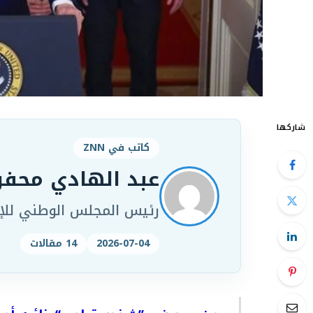
شاركها
كاتب في ZNN
عبد الهادي محف
رئيس المجلس الوطني للإع
2026-07-04
14 مقالات