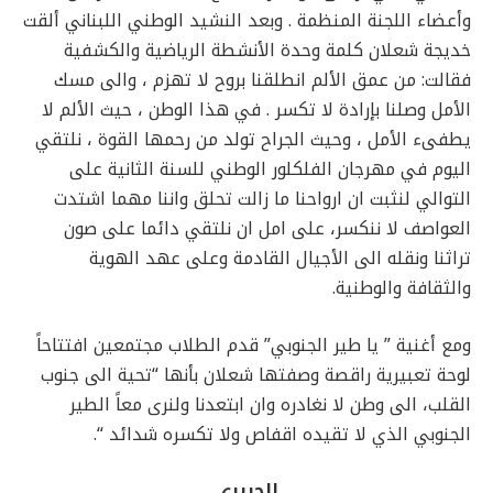
وأعضاء اللجنة المنظمة . وبعد النشيد الوطني اللبناني ألقت
خديجة شعلان كلمة وحدة الأنشطة الرياضية والكشفية
فقالت: من عمق الألم انطلقنا بروح لا تهزم ، والى مسك
الأمل وصلنا بإرادة لا تكسر . في هذا الوطن ، حيث الألم لا
يطفىء الأمل ، وحيث الجراح تولد من رحمها القوة ، نلتقي
اليوم في مهرجان الفلكلور الوطني للسنة الثانية على
التوالي لنثبت ان ارواحنا ما زالت تحلق واننا مهما اشتدت
العواصف لا ننكسر، على امل ان نلتقي دائما على صون
تراثنا ونقله الى الأجيال القادمة وعلى عهد الهوية
والثقافة والوطنية.
ومع أغنية ” يا طير الجنوبي” قدم الطلاب مجتمعين افتتاحاً
لوحة تعبيرية راقصة وصفتها شعلان بأنها “تحية الى جنوب
القلب، الى وطن لا نغادره وان ابتعدنا ولنرى معاً الطير
الجنوبي الذي لا تقيده اقفاص ولا تكسره شدائد “.
الحريري