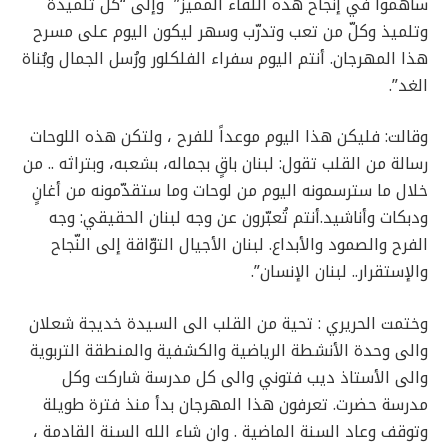
ساهموا في إنجاح هذه اللقاء المميز” وإلى “كلّ تلميذة
وتلميذ وكلّ من تعب وتدرّب وسهر ليكون اليوم على مسرح
هذا المهرجان. أنتم اليوم سفراء الفلكلور ورُسل الجمال وبُناة
الغد”.
وقالت: فليكن هذا اليوم موعداً للفرح ، ولتكن هذه اللوحات
رسالة من القلب تقول: لبنان باقٍ بجماله، بشعبه، وبتراثه .. من
خلال ما سترسمونه اليوم من لوحات وما ستقدّمونه من أغانٍ
ودبكات وأناشيد.أنتم تُعبّرون عن وجه لبنان الحقيقي: وجه
الفرح والصمود والأبداع. لبنان الأجيال التوّاقة إلى النّجاح
والإستقرار.. لبنان الإنسان”.
وختمت الحريري : تحية من القلب الى السيدة خديجة شعلان
والى وحدة الأنشطة الرياضية والكشفية والمنطقة التربوية
والى الأستاذ ديب فتوني والى كل مدرسة شاركت وكل
مدرسة حضرت. تعرفون هذا المهرجان بدأ منذ فترة طويلة
وتوقف وعاد السنة الماضية . وان شاء الله السنة القادمة ،