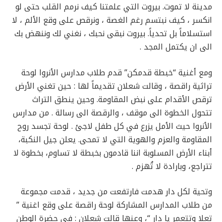
مدينة لا تموت. بيروت التي علمتنا كيف نرمم القلب حتى لو
انكسر ، كيف نبتسم رغم الغصة ، ونرقص على وقع الألم ، لا
استسلاماً بل تحدياً. بيروت نبقى نحبك ، نغني لك وننهض بك
الى ان يكتمل المجد .
ومع أغنية “خبطة قدمكن” قدم طلاب مدارس الأنروا لوحة
تراثية راقصة ، وقالت شعلان تقديماً لها : حين تغني الأرض
ترقص الأقدام على نبض المقاومة. وحين ينطق التراث
تتحول الخطوة الى موقف ، والرقصة الى رسالة . من مدارس
الأنروا حيث الأمل يزرع في كل طفل لاجئ . لوحة تجسد روح
المقاومة والعزم والهوية التي لا تمحى. يعلن جيل النكبة،
أبناء الأرض المسلوبة اننا قادمون بخبطة لا تساوم، بخطوة لا
تتراجع، وبارادة لا تُهزم .
وتحية لكل دار هدمت فارتفعت من جديد ، قدمت مجموعة
من طلاب المدارس المشاركة لوحة راقصة على وقع اغنية ”
تعلا وتتعمر يا دار “، وعنها قالت شعلان : في حضرة الوطن