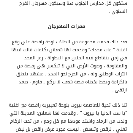
ستكون كل مدارس الجنوب هنا وسيكون مهرجان الفرح
السنوي .
فقرات المهرجان
بعد ذلك قدمت مجموعة من الطلاب
لوحة راقصة على وقع
اغنية ” عاب مجدك” وقدمت لها شعلان بكلمات قالت فيها:
في زمن يتقاطع فيه الحنين مع البطولة ، رمز المجد
والمقاومة ، وصوت الأرض التي لا تنكسر. هي رقصة من
التراب الوطني وله ، من الجرح نحو المجد . مشهد ينطق
بالكرامة ويخط بخطاه قصة شعب لا يركع .. قاوم ، صمد
ارتقى .
تلا ذلك تحية للعاصمة بيروت بلوحة تعبيرية راقصة مع اغنية
“يا ست الدنيا يا بيروت ” ، وقدمت لها شعلان: المدينة التي
ولدت من الرماد واشتد عودها مع كل وجع ، من تحت الركام
تغني ، ترقص وتنهض . ليست مجرد عرض راقص بل نبض