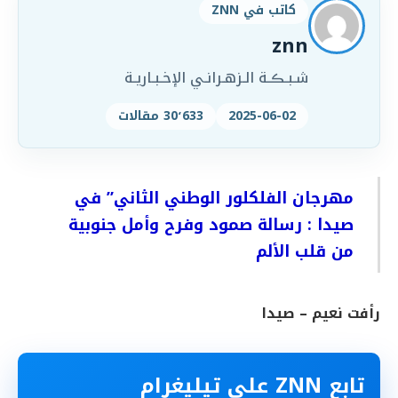
كاتب في ZNN
znn
شـبـڪـة الـزهـرانـي الإخـبـاريـة
2025-06-02
30٬633 مقالات
مهرجان الفلكلور الوطني الثاني” في
صيدا : رسالة صمود وفرح وأمل جنوبية
من قلب الألم
رأفت نعيم – صيدا
تابع ZNN على تيليغرام