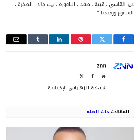
دير القاسي ، قبية ، صفد ، الناقورة ، بيت جالا ، الصخرة ،
السموع ورفيديا ” .
فيسبوك
تويتر
بينتيريست
لينكدإن
Tumblr
البريد
الإلكترو
znn
موقع
فيسبوك
X
الويب
(Twitter)
شـبـڪـة الـزهـرانـي الإخـبـاريـة
المقالات
ذات الصلة