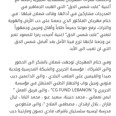
أغنية “غابت شمس الحق” التي الهبت الجماهير في
المدرجات مشاركين في أدائها. وقالت شعلان قبلها : في
ختام مهرجان الفلكلور الذي جمعنا على حب الأرض والهوية
والتراث، نرفع صوتنا جميعاً طلاباً وأهال ومربين وجمهوراً
لنغني “غابت شمس الحق” اغنية أصبحت رمزا للصمود تعبر
عن وجعنا لكنها تزرع فينا الأمل بغد أفضل. شمس الحق
التي لن تغيب الى الأبد.
وفي ختام المهرجان توجهت شعلان بالشكر الى الحضور
والى الشركاء : مؤسسة الحريري والشبكة المدرسية وبلدية
صيدا والقيمين على الملعب البلدي ، والى الداعمين ديب
فتوني ونبيل بواب والجهاز الطبي المتنقل في مؤسسة
الحريري و”
CG FUND LEBANON
” ، والى فريق العمل ”
ايمن نعماني ، محمد حنينة، سعيد عبو ، محمد البابا ، ليال
قازان ، بلال ارقدان ، مصطفى الملاح “، والى متطوعي
مدرسة ليسيه سلستيان باشراف فادي حسون ومارتينا ديب