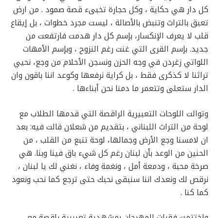
كل دار هي حكاية ، وكل حجارة تخبىء قصة صمود . من ارض
تعبق بالتراث وتنبض بالأصالة ، ليست مجرد خطوات ، بل إيقاع
قلب لا يعرف الإنكسار، بإسم كل دار هدمت فارتفعت من
جديد. بإسم القرى التي غنت رغم النزوح ، وبإسم الأمهات
اللواتي زغردن في وجه الحزن ونسجن الأحلام من وجع، نحيي
تراثنا لا كذكرى فقط ، بل كراية نرفعها وكوعد اننا باقون وان
الدار ستعلى وتتعمر ما دمنا نحن أبناءها .
وتوالت اللوحات التعبيرية الراقصة التي قدمها الطلاب مع
لوحة من التراث اللبناني ، بتقديم من شعلان قالت فيه: بعد
ان لامسنا وجع الأرض وجمالها، لوحة تنبع من القلب ، من
الحنين من الوعد بأن لبنان رغم كل شيء باق فينا وبنا. هي
صرخة محبة ، ودمعة أمل ، ونغمة وفاء ، نغني لك يا لبنان ،
نرقص لك ونعدك اننا سنبقى نحبك حتى ترجع كما نحب ونعود
كما كنا .
واختتمت فقرات المهرجان بمشهدية تعبيرية راقصة مع