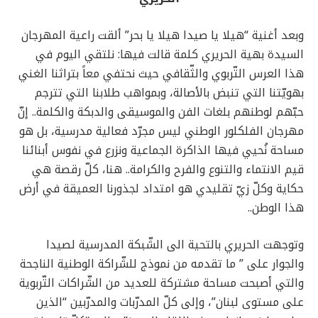
وبعد أغنية “هيلا يا صيدا هيلا يا بحر” ألقت راعية المهرجان
السيدة بهية الحريري كلمة قالت فيها:
نلتقي اليوم في
هذا العرس التّربوي والثّقافي حيث نحتفي معاً بتراثنا الغني
بهويّتنا التي تنبض بالأصالة، وبمواهب طلابنا التي تترجم
حبّهم لوطنهم بلغات الفن والموسيقى والدبكة والكلمة..
إنّ
مهرجان الفلكلور الوطني ليس مجرّد فعالية مدرسية، بل هو
مساحة نُحيي فيها الذاكرة الجماعية ونزرع في نفوس أبنائنا
قيم الانتماء والتنوع والفرح والكرامة.. هنا، كلّ رقصة هي
حكاية وكلّ زيّ تقليدي هو امتداد لجذورنا العميقة في أرض
هذا الوطن..
وتوجهت الحريري بالتحية
الى الشّبكة المدرسية لصيدا
والجوار على ” ما تقدمه من نموذج للشّراكة الوطنية الناجحة
والتي أصبحت مساحة مشتركة للعديد من الشّراكات التّربوية
على مستوى لبنان”، وإلى كلّ المدرّبات والمدرّبين “الذين