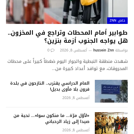
خاص ZNN
طوابير أمام المحطات وتراجع في المخزون..
هل يواجه الجنوب أزمة بنزين؟
بواسطة
hussein Znn
أغسطس 8, 2026
0
شهدت منطقة النبطية والجوار اليوم ضغطاً كبيراً على محطات
المحروقات، مع توافد أعداد كبيرة من…
العام الدراسي يقترب.. النازحون في بلدة
فرون بلا مأوى بديل!
أغسطس 8, 2026
«لأوّل مرّة… ما منكون سوا»… تحية من
صيدا إلى زياد الرحباني
أغسطس 8, 2026