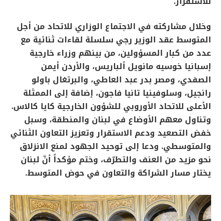
للاستقرار.
وخلال مشاركته في الاجتماع الوزاري للاتحاد من أجل
المتوسط عقد الوزير رجي سلسلة لقاءات ثنائية مع
عدد من كبار المسؤولين، من بينهم وزراء خارجية
إسبانيا خوسيه مانويل ألباريس، والأردن أيمن
الصفدي، ومصر بدر عبد العاطي، والبرتغال باولو
رانجيل، وسلوفينيا تانيا فاجون، إضافة إلى الممثلة
الأعلى للاتحاد الأوروبي للشؤون الخارجية كايا كالاس.
وتناول معهم الأوضاع في لبنان والمنطقة، وسبل
خفض التصعيد ودعم الاستقرار وتعزيز التعاون الثنائي
والمتوسطي. ودعا إلى توحيد الجهود لمنع الانزلاق
نحو مزيد من العنف والتطرّف، وختم مؤكداً أنّ لبنان
يختار مسار الشراكة والتعاون في حوض المتوسط.