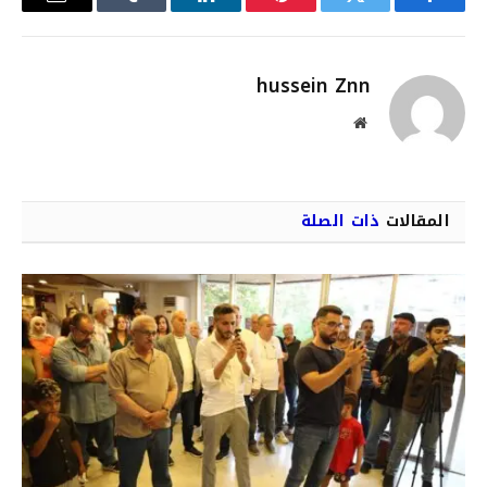
فيسبوك
تويتر
بينتيريست
لينكدإن
Tumblr
البريد
الإلكترو
hussein Znn
موقع
الويب
المقالات
ذات الصلة