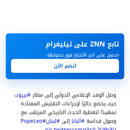
تابع ZNN على تيليغرام
احصل على آخر الأخبار فور حدوثها.
انضم الآن
وصل الوفد الإعلامي الدولي إلى مطار
#بيروت
حيث يخضع حاليًا لإجراءات التفتيش المعتادة
تمهيدًا لتغطية الحدث التاريخي المرتقب مع
وصول قداسة
#البابا
إلى
#لبنان
#PopeLeo
pic.twitter.com/skUL2U9x3U