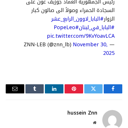
رئيس الجمهورية العماد جوزيف عون على
السجادة الحمراء وصولاً الى صالون كبار
الزوار
#البابا_لاوون_الرابع_عشر
#البابا_في_لبنان
#PopeLeo
pic.twitter.com/9KvYoavLCA
November 30,
— ZNN-LEB (@znn_lb)
2025
فيسبوك
تويتر
بينتيريست
لينكدإن
Tumblr
البريد
الإلكترو
hussein Znn
موقع
الويب