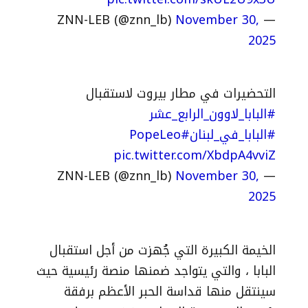
November 30,
— ZNN-LEB (@znn_lb)
2025
التحضيرات في مطار بيروت لاستقبال
#البابا_لاوون_الرابع_عشر
#البابا_في_لبنان
#PopeLeo
pic.twitter.com/XbdpA4vviZ
November 30,
— ZNN-LEB (@znn_lb)
2025
الخيمة الكبيرة التي جُهزت من أجل استقبال
البابا ، والتي يتواجد ضمنها منصة رئيسية حيث
سينتقل منها قداسة الحبر الأعظم برفقة