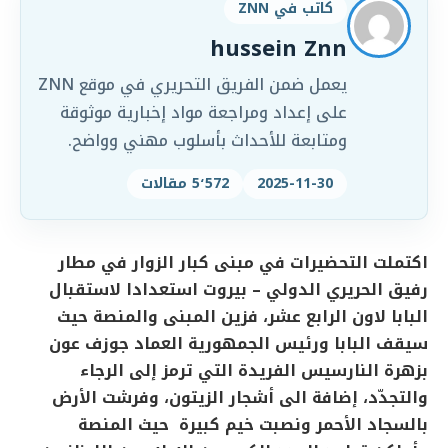
كاتب في ZNN
hussein Znn
يعمل ضمن الفريق التحريري في موقع ZNN
على إعداد ومراجعة مواد إخبارية موثوقة
ومتابعة للأحداث بأسلوب مهني وواضح.
2025-11-30
5٬572 مقالات
اكتملت التحضيرات في مبنى كبار الزوار في مطار
رفيق الحريري الدولي – بيروت استعدادا لاستقبال
البابا لاون الرابع عشر، فزين المبنى والمنصة حيث
سيقف البابا ورئيس الجمهورية العماد جوزف عون
بزهرة النارسيس الفريدة التي ترمز إلى الرجاء
والتجدّد، إضافة الى أشجار الزيتون، وفرشت الأرض
بالسجاد الأحمر ونصبت خيم كبيرة حيث المنصة