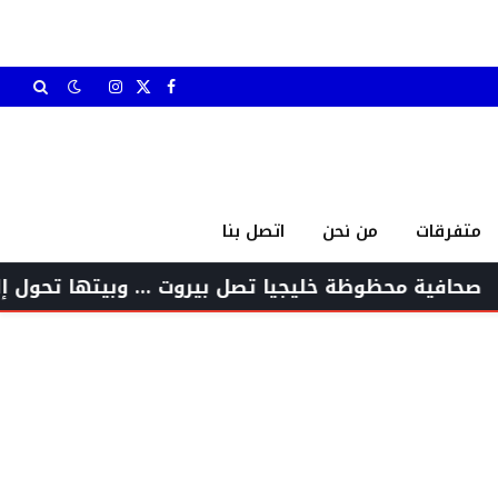
X
فيسبوك
الانستغرام
(Twitter)
متفرقات
من نحن
اتصل بنا
ظة خليجيا تصل بيروت … وبيتها تحول إلى صالون للس