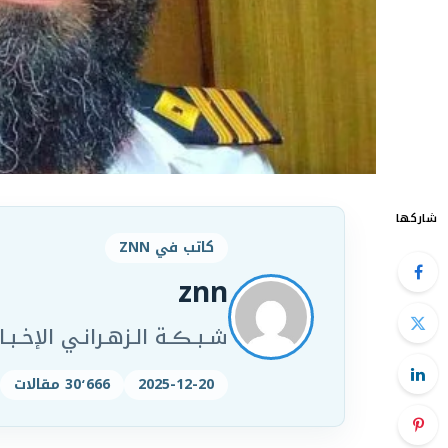
شاركها
كاتب في ZNN
znn
شـبـڪـة الـزهـرانـي الإخـبـار
2025-12-20
30٬666 مقالات