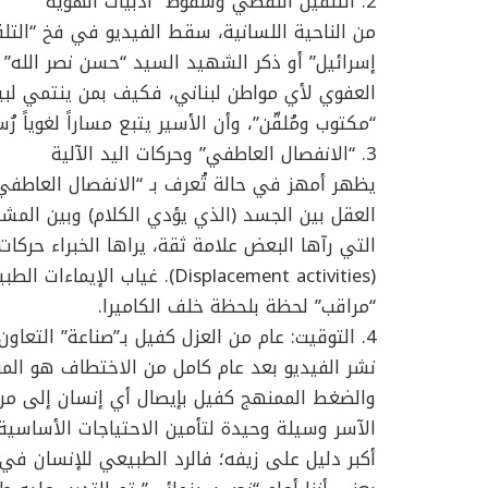
2. التلقين اللفظي وسقوط “أدبيات الهوية”
من الناحية اللسانية، سقط الفيديو في فخ “التل
إسرائيل” أو ذكر الشهيد السيد “حسن نصر الله” م
العفوي لأي مواطن لبناني، فكيف بمن ينتمي لبي
“مكتوب ومُلقّن”، وأن الأسير يتبع مساراً لغوياً رُ
3. “الانفصال العاطفي” وحركات اليد الآلية
العقل بين الجسد (الذي يؤدي الكلام) وبين المشا
التي رآها البعض علامة ثقة، يراها الخبراء حركات 
(Displacement activities). غي
“مراقب” لحظة بلحظة خلف الكاميرا.
4. التوقيت: عام من العزل كفيل بـ”صناعة” التعاون
نشر الفيديو بعد عام كامل من الاختطاف هو المفت
والضغط الممنهج كفيل بإيصال أي إنسان إلى مر
الآسر وسيلة وحيدة لتأمين الاحتياجات الأساسية 
أكبر دليل على زيفه؛ فالرد الطبيعي للإنسان في 