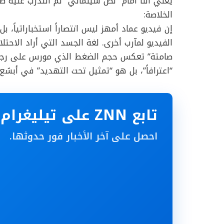
يعني أننا أمام “نص سينمائي” تم التدرب عليه طو
الخلاصة:
إن فيديو عماد أمهز ليس انتصاراً استخباراتياً،
الفيديو لمآرب أخرى. لغة الجسد التي أراد الاحت
صامتة” تعكس حجم الضغط الذي مورس على رجل م
“اعترافاً”، بل هو “تمثيل تحت التهديد” في أبشع
تابع ZNN على تيليغرام
احصل على آخر الأخبار فور حدوثها.