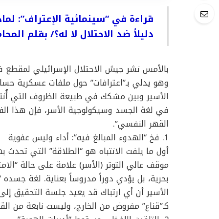
قراءة في “سينمائية الإعتراف”: لما
دليلاً ضد الاحتلال لا له؟/ بقلم المح
بالأمس نشر جيش الاحتلال الإسرائيلي لمقطع فيد
وهو يدلي بـ”اعترافات” حول ملفات عسكرية حس
الأسير وبين مشكك في طبيعة الظروف التي أُنتج
في لغة الجسد وسيكولوجية الأسر، فإن هذا الفيديو
القهر النفسي”.
1. فخ “الهدوء المبالغ فيه”: أداء وليس عفوية
أول ما يلفت الانتباه هو “الطلاقة” التي تحدث 
بحرية، بل يؤدي دوراً مدروساً بعناية. لغة جسده
الأسير أن أي ارتباك قد يعيد جلسة التحقيق إلى ا
كـ”قناع” مفروض من الخارج، وليست نابعة من القنا