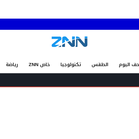
حف اليوم
الطقس
تكنولوجيا
خاص ZNN
رياضة
صحافية محظو