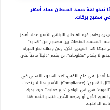
ذا تبدو لغة جسد القبطان عماد أمهز
امي سميح بركات.
يو يظهر فيه القبطان اللبناني الأسير عماد أمهز
اسة، انقسمت المنصات بين مصدوم من “هدوء”
 فيها هذا الفيديو. لكن، ومن وجهة نظر الخبراء
 لا يقدم “معلومات”، بل يقدم “دليلاً ماديّاً على
بها أمهز. في علم النفس، يُعد الهدوء النسبي في
موقف عالي التوتر (الأسر) علامة على حالة “الامتثال القسري” (Compliance). الأسير هنا لا يتحدث
 “القوية” هي في الواقع “درع حماية”؛ حيث يدرك
لمربع الأول أو يعرضه للأذى، فتبدو الثقة هنا
عة الداخلية.