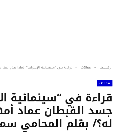
الرئيسية
مقالات
قراءة في “سينمائية الإعتراف”: لماذا تبدو لغة ج
»
»
مقالات
قراءة في “سينمائية الإ
جسد القبطان عماد أمهز 
له؟/ بقلم المحامي سمي