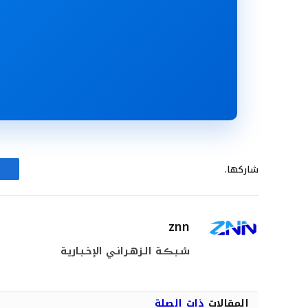
شاركها.
znn
شـبـڪـة الـزهـرانـي الإخـبـاريـة
المقالات
ذات الصلة