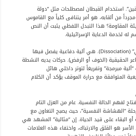
قين”. استخدام القبطان لمصطلحات مثل “دولة
جرداً من ألقابه، هو أمر يتنافى كلياً مع القاموس
ئة المقاومة؟ هذا التبدل اللفظي يثبت أن النص
سم له لخدمة الدعاية الإسرائيلية.
يظهر أمهز في حالة تُعرف بـ “الانفصال العاطفي” (Dissociation). هي آلية دفاعية يفصل فيها
عر الحقيقية (الخوف أو الرفض). حركات يديه النشطة
“آلية مبرمجة” وتفريغاً لتوتر داخلي هائل
اب الإيماءات الطبيعية المتوافقة مع حرارة الموقف يؤكد أن الكلام
اح لفهم الحالة النفسية. عام من العزل التام
حلة “الهشاشة النفسية”، حيث يصبح التعاون مع
أو البقاء على قيد الحياة. إن “مثالية” المشهد هي
الأسر هو القلق والارتباك، واختفاء هذه العلامات