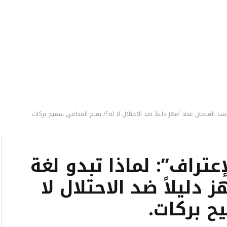
سد القبطان عماد أمهز دليلاً ضد الاحتلال لا له؟/ بقلم المحامي سميح بركات.
عتراف”: لماذا تبدو لغة
دليلاً ضد الاحتلال لا
ح بركات.