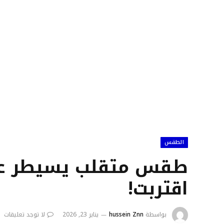
الطقس
طقس متقلب يسيطر على
اقتربت!
بواسطة
hussein Znn
يناير 23, 2026
لا توجد تعليقات