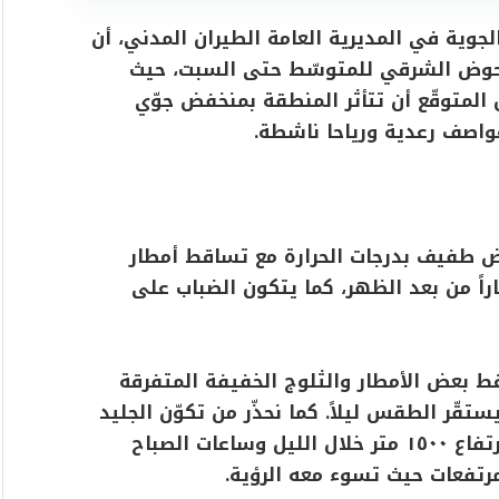
لجوية في المديرية العامة الطيران المدني، أن
حوض الشرقي للمتوسّط حتى السبت، حيث
ن المتوقّع أن تتأثر المنطقة بمنخفض جوّي
واصف رعدية ورياحا ناشطة.
فاض طفيف بدرجات الحرارة مع تساقط أمطار
اً من بعد الظهر، كما يتكون الضباب على
قط بعض الأمطار والثلوج الخفيفة المتفرقة
ر، ثم يستقّر الطقس ليلاً. كما نحذّر من تكوّن الجليد
على الطرقات الداخلية والجبلية اعتبارًا من ارتفاع ١٥٠٠ متر خلال الليل وساعات الصباح
مرتفعات حيث تسوء معه الرؤية.