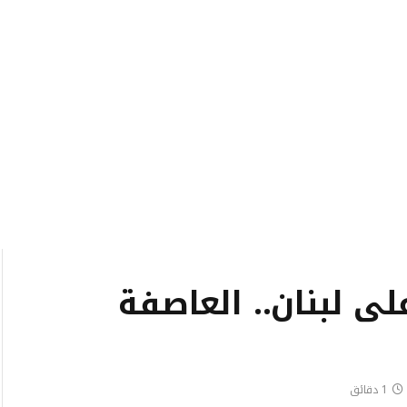
 لبنان.. العاصفة
1 دقائق