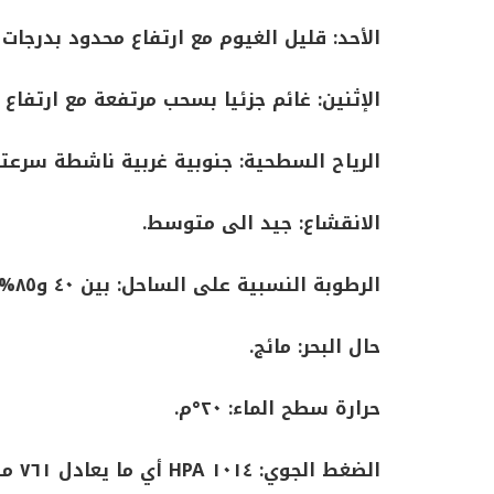
الأحد: قليل الغيوم مع ارتفاع محدود بدرجات
الإثنين: غائم جزئيا بسحب مرتفعة مع ارتفاع 
الرياح السطحية: جنوبية غربية ناشطة سرعتها من ١٥ الى ٥
الانقشاع: جيد الى متوسط.
الرطوبة النسبية على الساحل: بين ٤٠ و٨٥%.
حال البحر: مائج.
حرارة سطح الماء: ٢٠°م.
الضغط الجوي: ١٠١٤ HPA أي ما يعادل ٧٦١ ملم زئبق.