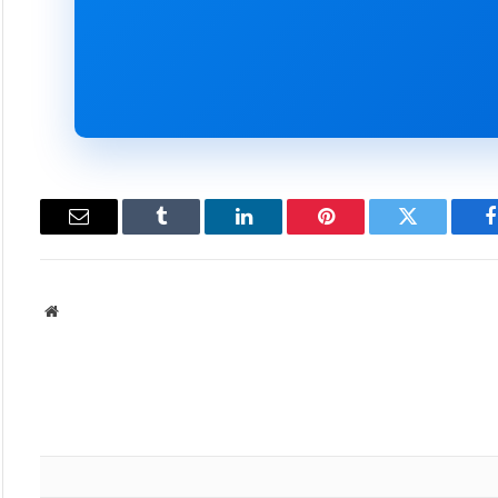
فيسبوك
تويتر
بينتيريست
لينكدإن
Tumblr
البريد
الإلكتروني
موقع
الويب