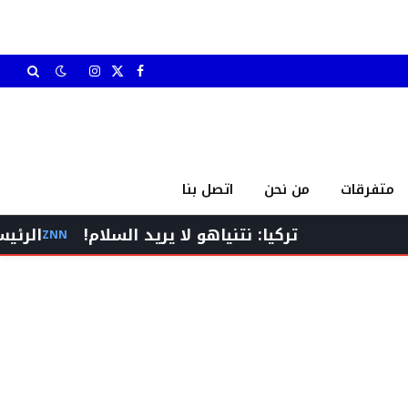
X
فيسبوك
الانستغرام
(Twitter)
متفرقات
من نحن
اتصل بنا
تركيا: نتنياهو لا يريد السلام!
الرئيس برّي إست