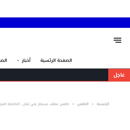
الصفحة الرئسية
أخبار
الص
عاجل
الرئيسية
الطقس
طقس متقلب يسيطر على لبنان.. العاصفة اقترب
»
»