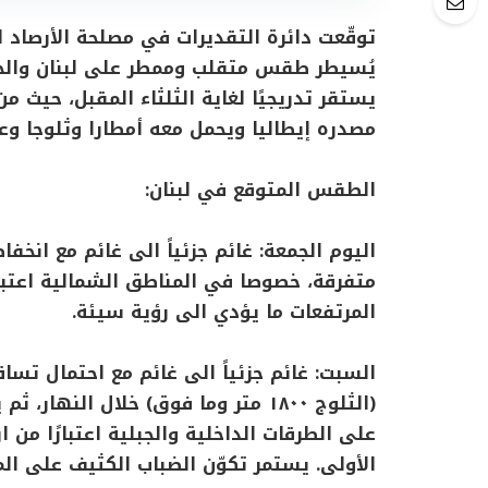
توقّعت دائرة التقديرات في مصلحة الأرصاد ا
يُسيطر طقس متقلب وممطر على لبنان وال
يستقر تدريجيًا لغاية الثلثاء المقبل، حيث م
مصدره إيطاليا ويحمل معه أمطارا وثلوجا وع
الطقس المتوقع في لبنان:
اليوم الجمعة: غائم جزئياً الى غائم مع انخ
متفرقة، خصوصا في المناطق الشمالية اعتبار
المرتفعات ما يؤدي الى رؤية سيئة.
السبت: غائم جزئياً الى غائم مع احتمال تسا
(الثلوج ١٨٠٠ متر وما فوق) خلال النها
الأولى. يستمر تكوّن الضباب الكثيف على ال