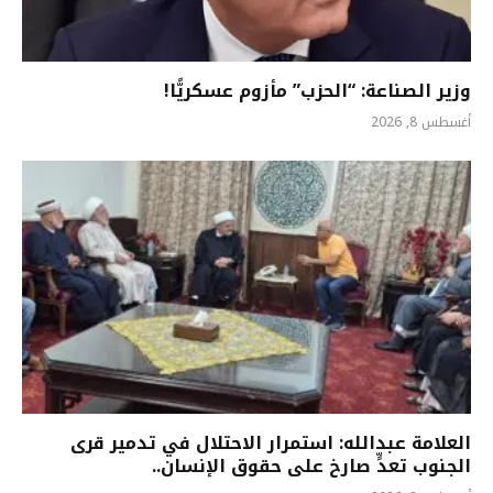
وزير الصناعة: “الحزب” مأزوم عسكريًّا!
أغسطس 8, 2026
العلامة عبدالله: استمرار الاحتلال في تدمير قرى
الجنوب تعدٍّ صارخ على حقوق الإنسان..