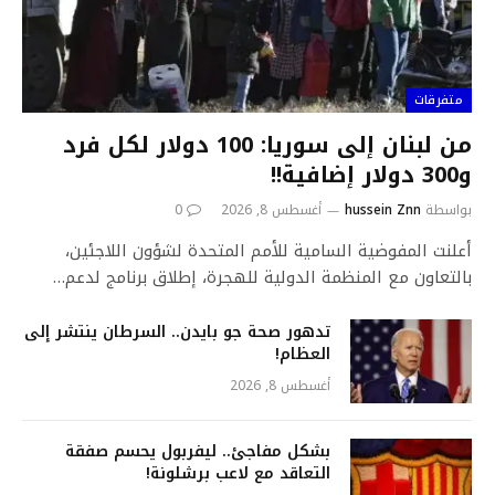
متفرقات
من لبنان إلى سوريا: 100 دولار لكل فرد
و300 دولار إضافية!!
بواسطة
hussein Znn
أغسطس 8, 2026
0
أعلنت المفوضية السامية للأمم المتحدة لشؤون اللاجئين،
بالتعاون مع المنظمة الدولية للهجرة، إطلاق برنامج لدعم…
تدهور صحة جو بايدن.. السرطان ينتشر إلى
العظام!
أغسطس 8, 2026
بشكل مفاجئ.. ليفربول يحسم صفقة
التعاقد مع لاعب برشلونة!