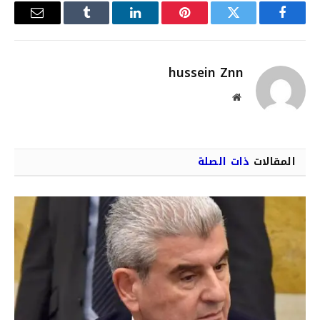
فيسبوك
تويتر
بينتيريست
لينكدإن
Tumblr
البريد
الإلكترو
hussein Znn
موقع
الويب
المقالات
ذات الصلة