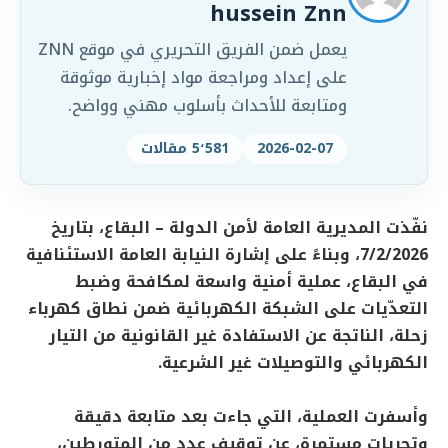
hussein Znn
يعمل ضمن الفريق التحريري في موقع ZNN
على إعداد ومراجعة مواد إخبارية موثوقة
ومتابعة للأحداث بأسلوب مهني وواضح.
2026-02-07
5٬581 مقالات
نفّذت المديرية العامة لأمن الدولة – البقاع، بتاريخ
7/2/2026، وبناءً على إشارة النيابة العامة الاستئنافية
في البقاع، عملية أمنية واسعة لمكافحة وضبط
التعدّيات على الشبكة الكهربائية ضمن نطاق كهرباء
زحلة، الناتجة عن الاستفادة غير القانونية من التيار
الكهربائي والتوصيلات غير الشرعية.
وأسفرت العملية، التي جاءت بعد متابعة دقيقة
وتحريات مستمرة، عن توقيف عدد من المتورطين،