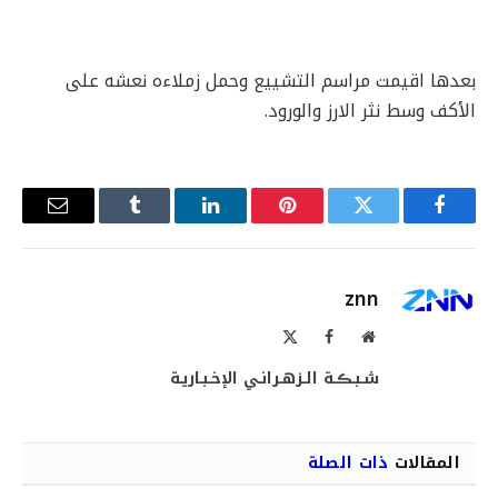
بعدها اقيمت مراسم التشييع وحمل زملاءه نعشه على
الأكف وسط نثر الارز والورود.
فيسبوك
تويتر
بينتيريست
لينكدإن
Tumblr
البريد
الإلكترو
znn
موقع
فيسبوك
X
الويب
(Twitter)
شـبـڪـة الـزهـرانـي الإخـبـاريـة
المقالات
ذات الصلة