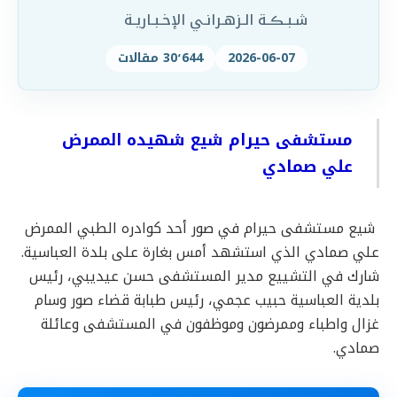
شـبـڪـة الـزهـرانـي الإخـبـاريـة
2026-06-07
30٬644 مقالات
مستشفى حيرام شيع شهيده الممرض
علي صمادي
شيع مستشفى حيرام في صور أحد كوادره الطبي الممرض
علي صمادي الذي استشهد أمس بغارة على بلدة العباسية.
شارك في التشييع مدير المستشفى حسن عيديبي، رئيس
بلدية العباسية حبيب عجمي، رئيس طبابة قضاء صور وسام
غزال واطباء وممرضون وموظفون في المستشفى وعائلة
صمادي.