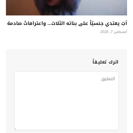
أبٌ يعتدي جنسيّاً على بناته الثلاث… واعترافاتٌ صادمة
أغسطس 7, 2026
اترك تعليقاً