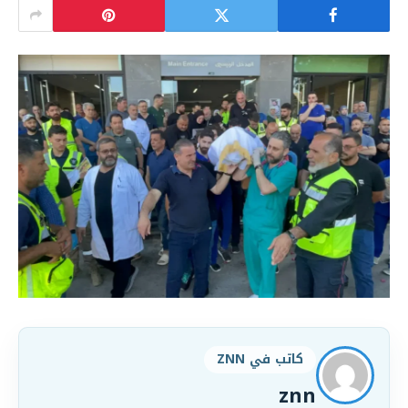
كاتب في ZNN
znn