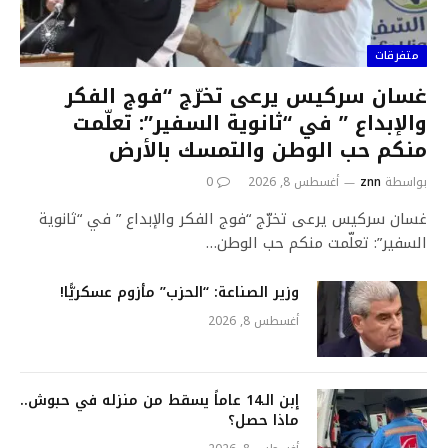
متفرقات
غسان سركيس يرعى تخرّج “فوج الفكر
والإبداع ” في “ثانوية السفير”: تعلّمت
منكم حب الوطن والتمسك بالأرض
بواسطة
znn
أغسطس 8, 2026
0
غسان سركيس يرعى تخرّج “فوج الفكر والإبداع ” في “ثانوية
السفير”: تعلّمت منكم حب الوطن…
وزير الصناعة: “الحزب” مأزوم عسكريًّا!
أغسطس 8, 2026
إبن الـ14 عاماً يسقط من منزله في حبوش..
ماذا حصل؟