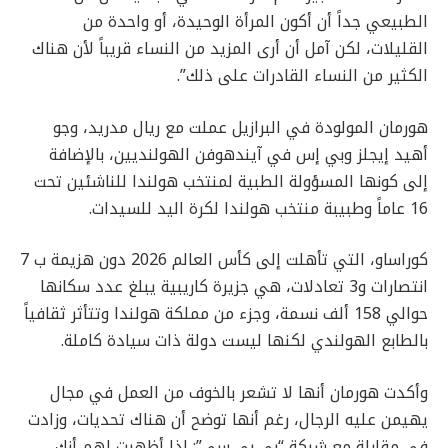
الطبيعي جداً أن أكون المرأة الوحيدة، أو واحدة من
القليلات، لكن آمل أن أرى المزيد من النساء قريباً لأن هناك
الكثير من النساء القادرات على ذلك”.
هورمان المولودة في البرازيل عملت مع ريال مدريد، وجو
أهيد إيجلز وبي إس في آيندهوفن الهولنديين، بالإضافة
إلى كونها المسؤولة الطبية لمنتخب هولندا للناشئين تحت
16 عاماً وطبيبة منتخب هولندا لكرة اليد للسيدات.
كوراساو، التي تأهلت إلى كأس العالم 2026 دون هزيمة ب 7
انتصارات و3 تعادلات، هي جزيرة كاريبية يبلغ عدد سكانها
حوالي 158 ألف نسمة، وجزء من مملكة هولندا وتتأثر ثقافياً
بالطابع الهولندي لكنها ليست دولة ذات سيادة كاملة.
وأكدت هورمان أنها لا تشعر بالخوف من العمل في مجال
يهيمن عليه الرجال، رغم أنها توضح أن هناك تحديات، وزادت
في مقابلة مع شبكة “بي بي سي”: إذا أظهرت لهم أنك