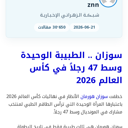
znn
شـبـڪـة الـزهـرانـي الإخـبـاريـة
2026-06-21
30٬650 مقالات
سوزان .. الطبيبة الوحيدة
وسط 47 رجلاً في كأس
العالم 2026
خطفت
سوزان هورمان
الأنظار في نهائيات كأس العالم 2026
باعتبارها المرأة الوحيدة التي ترأس الطاقم الطبي لمنتخب
مشارك في المونديال وسط 47 رجلاً.
سوزان هورمان هي ثالث طبيبة فقط في تاريخ البطولة