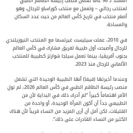
الممتد لـ 96 عاماً تشغل منصب رئيسة الطاقم الطبي
لمنتخب رجالي – وتعمل مع منتخب كوراساو للرجال، وهو
أصغر منتخب في تاريخ كأس العالم من حيث عدد السكان
والمساحة.
في 2010، عملت سيليست غيرتسما مع المنتخب النيوزيلندي
للرجال وأصبحت أول طبيبة لفريق مشارك في كأس العالم
بجنوب أفريقيا، بينما تعمل سيلجا شوارتز كطبيبة للمنتخب
الألماني للرجال منذ 2023.
وعندما أخبرتها (فيفا) أنها الطبيبة الوحيدة التي تشغل
منصب رئيسة الطاقم الطبي في كأس العالم 2026، لم تولِ
الأمر اهتماماً كبيراً “لم أدرك ذلك في البداية لأن من
الطبيعي جداً أن أكون المرأة الوحيدة، أو واحدة من
القليلات، لكن آمل أن أرى المزيد من النساء قريباً لأن هناك
الكثير من النساء القادرات على ذلك”.