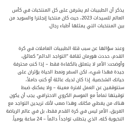
يذكر أن الطبيبات لم يشرفن على كل المنتخبات في كأس
العالم للسيدات 2023، حيث كان منتخبا إنجلترا والسويد من
بين المنتخبات التي يمثلها أطباء رجال.
وعند سؤالها عن سبب قلة الطبيبات العاملات في كرة
القدم، حددت هورمان ثقافة “التواجد الدائم” كعائق،
وأوضحت: الأمر لا يتعلق بالكفاءة فقط – إذا كنتِ محترفة
جيدة فهذا شيء، لكن السفر ونمط الحياة يؤثران على
حياتك الشخصية. إذا كان لديك عائلة أو كنتِ حاملاً،
ستتوقفين عن العمل لفترة معينة – ولا يمكنكِ ضبط
توقيتها تماماً مع الموسم الكروي الاحترافي. يجب أن يكون
هناك من يغطي مكانك. وهذا صعب لأنك تريدين التواجد مع
الفريق، الأمر ليس في كرة القدم فقط، بل في عالم الرياضة
النخبوية كله، الذي يتطلب تواجداً دائماً – 24 ساعة يومياً.