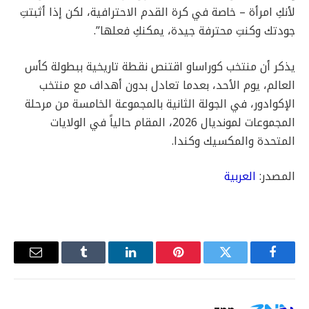
لأنكِ امرأة – خاصة في كرة القدم الاحترافية، لكن إذا أثبتتِ
جودتك وكنتِ محترفة جيدة، يمكنكِ فعلها”.
يذكر أن منتخب كوراساو اقتنص نقطة تاريخية ببطولة كأس
العالم، يوم الأحد، بعدما تعادل بدون أهداف مع منتخب
الإكوادور، في الجولة الثانية بالمجموعة الخامسة من مرحلة
المجموعات لمونديال 2026، المقام حالياً في الولايات
المتحدة والمكسيك وكندا.
المصدر:
العربية
فيسبوك
تويتر
بينتيريست
لينكدإن
Tumblr
البريد
الإلكترو