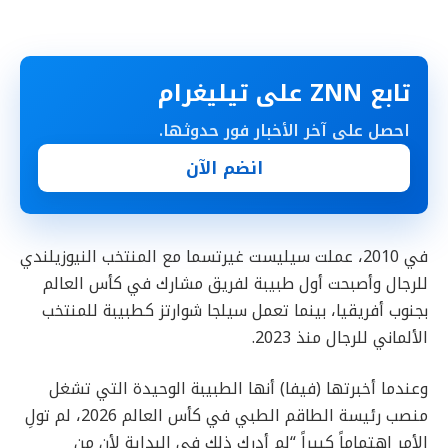
تابع ZNN على تيليغرام
احصل على آخر الأخبار فور حدوثها.
انضم الآن
في 2010، عملت سيليست غيرتسما مع المنتخب النيوزيلندي
للرجال وأصبحت أول طبيبة لفريق مشارك في كأس العالم
بجنوب أفريقيا، بينما تعمل سيلجا شوارتز كطبيبة للمنتخب
الألماني للرجال منذ 2023.
وعندما أخبرتها (فيفا) أنها الطبيبة الوحيدة التي تشغل
منصب رئيسة الطاقم الطبي في كأس العالم 2026، لم تولِ
الأمر اهتماماً كبيراً “لم أدرك ذلك في البداية لأن من