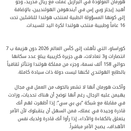
هورمان المولودة في البرازيل عملت مع ريال مدريد، وجو
أهيد إيجلز وبي إس في آيندهوفن الهولنديين، بالإضافة
إلى كونها المسؤولة الطبية لمنتخب هولندا للناشئين تحت
16 عاماً وطبيبة منتخب هولندا لكرة اليد للسيدات.
كوراساو، التي تأهلت إلى كأس العالم 2026 دون هزيمة ب 7
انتصارات و3 تعادلات، هي جزيرة كاريبية يبلغ عدد سكانها
حوالي 158 ألف نسمة، وجزء من مملكة هولندا وتتأثر ثقافياً
بالطابع الهولندي لكنها ليست دولة ذات سيادة كاملة.
وأكدت هورمان أنها لا تشعر بالخوف من العمل في مجال
يهيمن عليه الرجال، رغم أنها توضح أن هناك تحديات، وزادت
في مقابلة مع شبكة “بي بي سي”: إذا أظهرت لهم أنك
قادرة وجيدة في عملك، فمن السهل أن يتقبلوك لأن الأمر
يتعلق بالكفاءة والأداء، إذا رأوا أنك قادرة ولديك نفس
الأهداف، يصبح الأمر مباشراً.