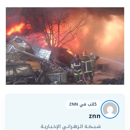
كاتب في ZNN
znn
شـبـڪـة الـزهـرانـي الإخـبـاريـة