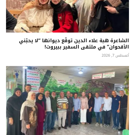
الشاعرة هبة علاء الدين توقّع ديوانها “لا يحبّني
الأقحوان” في ملتقى السفير ببيروت!
أغسطس 7, 2026