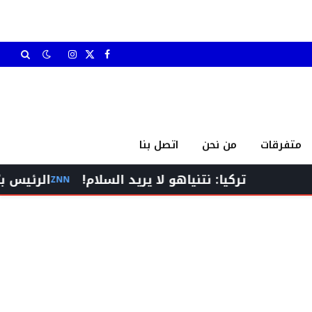
X
فيسبوك
الانستغرام
(Twitter)
متفرقات
من نحن
اتصل بنا
تركيا: نتنياهو لا يريد السلام!
الرئيس برّي إستقبل