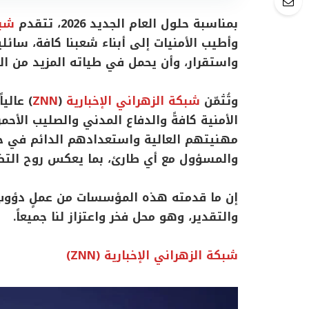
بمناسبة حلول العام الجديد 2026، تتقدم
شبك
وأطيب الأمنيات إلى أبناء شعبنا كافة، سائلين
واستقرار، وأن يحمل في طياته المزيد من الن
وتُثمّن
شبكة الزهراني الإخبارية
(
ZNN
) عالي
الأمنية كافةً والدفاع المدني والصليب الأحمر
مهنيتهم العالية واستعدادهم الدائم في حف
والمسؤول مع أي طارئ، بما يعكس روح التضح
إن ما قدمته هذه المؤسسات من عملٍ دؤوب 
والتقدير، وهو محل فخر واعتزاز لنا جميعاً.
شبكة الزهراني الإخبارية (ZNN)