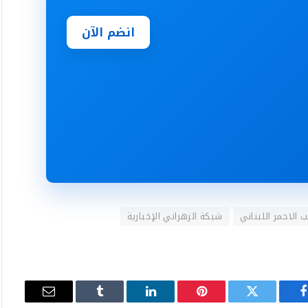
انضم الآن
 الاحمر اللبناني
شبكة الزهراني الٳخبارية
فيسبوك
تويتر
بينتيريست
لينكدإن
Tumblr
البريد