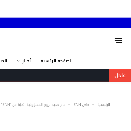
الصفحة الرئسية
أخبار
الص
عاجل
الرئيسية
خاص ZNN
عام جديد بروح المسؤولية: تحيّة من “ZNN” إلى جنود الأمن والسلامة!
»
»