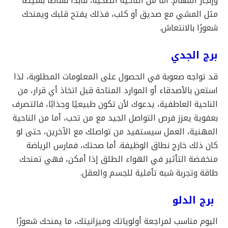
وإنجاز المهام. أما من الناحية الصحية، فابدأ نشاطًا بسيطًا
مثل المشي مع صديق أو كلب، فذلك يفتح قلبك ويمنحك
شعورًا بالانتعاش.
برج الجدي
قد تواجه صعوبة في الحصول على المعلومات المطلوبة، لذا
استعن بالأصدقاء أو الموارد المتاحة قبل اتخاذ أي قرار، من
الناحية العاطفية، يدعوك لأن تكون طبيعيًا وجذابًا، فالتصرف
بعفوية يعزز فرص التواصل الجيد مع من تحب، أما من الناحية
المهنية، العمل سيستفيد من تواصلك مع الآخرين، حتى لو
كان ذلك خارج نطاق الوظيفة. أما صحتك، فمارس الرياضة
منخفضة التأثير في الهواء الطلق إذا أمكن، فهي تمنحك
طاقة وتجربة شبه تأملية للجسم والعقل.
برج الدلو
اليوم مناسب لمراجعة أولوياتك وميزانيتك، ما يمنحك شعورًا