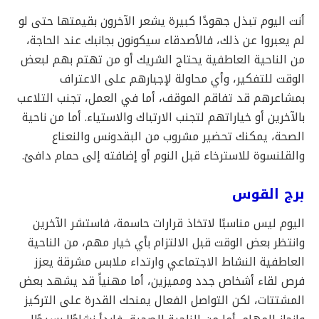
أنت اليوم تبذل جهودًا كبيرة يشعر الآخرون بقيمتها حتى لو
لم يعبروا عن ذلك، فالأصدقاء سيكونون بجانبك عند الحاجة،
من الناحية العاطفية يحتاج الشريك أو من تهتم بهم لبعض
الوقت للتفكير، وأي محاولة لإجبارهم على الاعتراف
بمشاعرهم قد تفاقم الموقف، أما في العمل، تجنب التلاعب
بالآخرين أو خياراتهم لتجنب الارتباك والاستياء. أما من ناحية
الصحة، يمكنك تحضير مشروب من البقدونس والنعناع
والقلنسوة للاسترخاء قبل النوم أو إضافته إلى حمام دافئ.
برج القوس
اليوم ليس مناسبًا لاتخاذ قرارات حاسمة، فاستشر الآخرين
وانتظر بعض الوقت قبل الالتزام بأي خيار مهم، من الناحية
العاطفية النشاط الاجتماعي وارتداء ملابس مشرقة يعزز
فرص لقاء أشخاص جدد ومميزين، أما مهنياً قد يشهد بعض
المشتتات، لكن التواصل الفعال يمنحك القدرة على التركيز