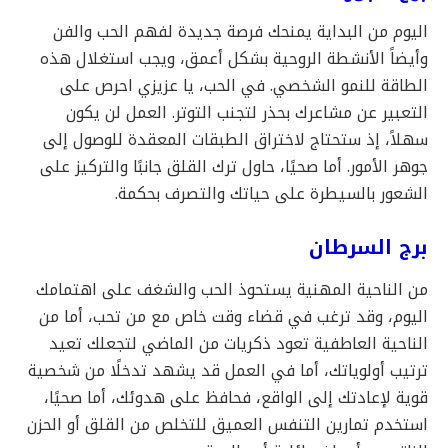
اليوم من البداية يمنحك فرصة جديدة لفهم الحب والفن
وأيضاً الأنشطة الروحية بشكل أعمق، ويجب استغلال هذه
الطاقة للنمو الشخصي. في الحب، يا عزيزي احرص على
التعبير عن مشاعرك بحذر لتجنب التوتر. العمل لن يكون
سهلاً، إذ ستحتاج لاختراق الطبقات المعقدة للوصول إلى
جوهر الأمور. أما صحيًا، حاول ترك القلق جانبًا والتركيز على
الشعور بالسيطرة على حياتك والتصرف بحكمة.
برج السرطان
من الناحية المهنية يستحوذ الحب والشغف على اهتمامك
اليوم، وقد ترغب في قضاء وقت خاص مع من تحب، أما من
الناحية العاطفية تعود ذكريات من الماضي لتجعلك تعيد
ترتيب أولوياتك، أما في العمل قد يشهد تدخلًا من شخصية
قوية لإعادتك إلى الواقع، فحافظ على هدوئك، أما صحيًا،
استخدم تمارين التنفس العميق للتخلص من القلق أو الحزن