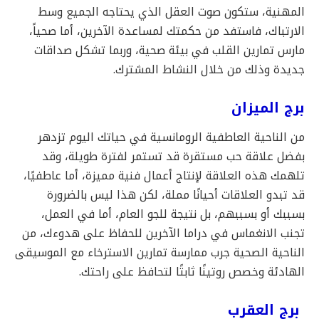
المهنية، ستكون صوت العقل الذي يحتاجه الجميع وسط
الارتباك، فاستفد من حكمتك لمساعدة الآخرين، أما صحياً،
مارس تمارين القلب في بيئة صحية، وربما تشكل صداقات
جديدة وذلك من خلال النشاط المشترك.
برج الميزان
من الناحية العاطفية الرومانسية في حياتك اليوم تزدهر
بفضل علاقة حب مستقرة قد تستمر لفترة طويلة، وقد
تلهمك هذه العلاقة لإنتاج أعمال فنية مميزة، أما عاطفيًا،
قد تبدو العلاقات أحيانًا مملة، لكن هذا ليس بالضرورة
بسببك أو بسببهم، بل نتيجة للجو العام، أما في العمل،
تجنب الانغماس في دراما الآخرين للحفاظ على هدوءك، من
الناحية الصحية جرب ممارسة تمارين الاسترخاء مع الموسيقى
الهادئة وخصص روتينًا ثابتًا لتحافظ على راحتك.
برج العقرب