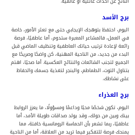
الناتج عن أحداث عائلية أو عالمية.
برج الأسد
اليوم، احتفظ بتوهجك الإيجابي حتى مع تعثر الأمور، خاصة
في العمل، فالمشاعر المعبرة ستدوم، أما عاطفيًا، فرصة
رائعة لإعادة ترتيب حياتك العاطفية وتنظيف الماضي قبل
البدء من جديد، من الناحية المهنية، كن واضحًا وصريحًا مع
الجميع لتجنب الشائعات والنتائج العكسية. أما صحيًا، اهتم
بتناول التوت، الطماطم، والبنجر لتغذية جسمك والحفاظ
على نشاطك.
برج العذراء
اليوم، تكون شخصًا محبًا وداعمًا ومسؤولًا، ما يعزز الروابط
بينك وبين من حولك، وقد يولد صداقات طويلة الأمد، أما
عاطفيًا، ربما تشعر بأن الحماسة الرومانسية خافتة، مما
يمنحك فرصة للتفكير فيما تريد من العلاقة، أما من الناحية