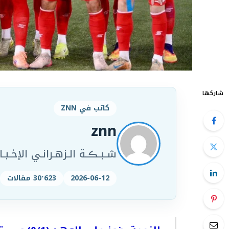
شاركها
كاتب في ZNN
znn
شـبـڪـة الـزهـرانـي الإخـبـار
2026-06-12
30٬623 مقالات