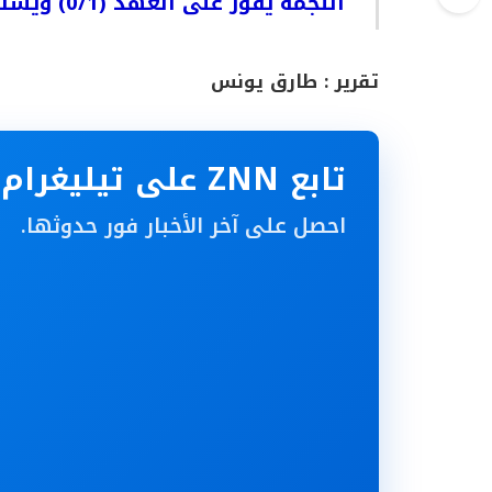
النجمة يفوز على العهد (0/1) ويستعيد المركز الثاني
تقرير : طارق يونس
تابع ZNN على تيليغرام
احصل على آخر الأخبار فور حدوثها.