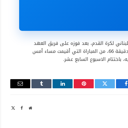
لبناني لكرة القدم، بعد فوزه على فريق العهد
بهدف وحيد سجله البديل فليكس ملكي في الدقيقة 66، من المباراة التي أقيمت مساء أمس
باختتام الاسبوع السابع عشر.
فيسبوك
تويتر
بينتيريست
لينكدإن
Tumblr
البريد
الإلكتروني
موقع
X
فيسبوك
الويب
Twitter)