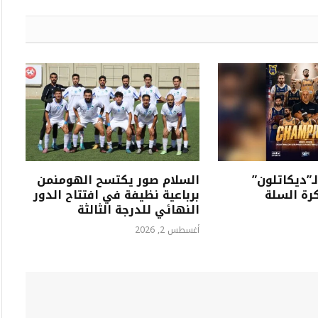
لـ”ديكاتلون”
السلام صور يكتسح الهومنمن
كرة السلة
برباعية نظيفة في افتتاح الدور
النهائي للدرجة الثالثة
أغسطس 2, 2026