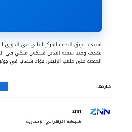
استعاد فريق النجمة المركز الثاني في الدوري ال
الجمعة على ملعب الرئيس فؤاد شهاب في جونيه، 
شاركها.
znn
شـبـڪـة الـزهـرانـي الإخـبـاريـة