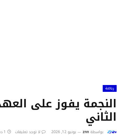
رياضة
الثاني
بواسطة
znn
يونيو 12, 2026
لا توجد تعليقات
1 دقائق