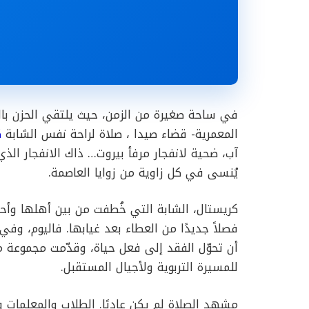
في ساحة صغيرة من الزمن، حيث يلتقي الحزن بالر
المعمرية- قضاء صيدا ، صلاة لراحة نفس الشابة
ك
آب، ضحية لانفجار مرفأ بيروت… ذاك الانفجار الذي لا
يُنسى في كل زاوية من زوايا العاصمة.
كريستال، الشابة التي خُطفت من بين أهلها وأحل
فصلاً جديدًا من العطاء بعد غيابها. فاليوم، وف
أن تحوّل الفقد إلى فعل حياة، وقدّمت مجموعة من
للمسيرة التربوية ولأجيال المستقبل.
مشهد الصلاة لم يكن عاديًا. الطلاب والمعلمات