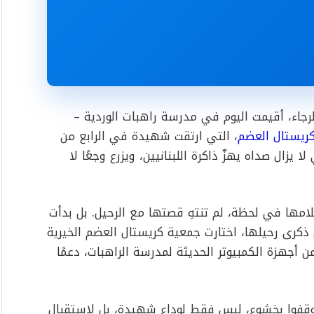
جاء، أقيمت اليوم في مدرسة راهبات الوردية –
ريستال العضم
، التي ارتقت شهيدة في الرابع من
 يزال صداه يهزّ ذاكرة اللبنانيين، ويزرع وجعًا لا
امها في لحظة، لم تنتهِ قصتها مع الرحيل. بل بدأت
ي ذكرى رحيلها، اختارت جمعية كريستال العضم الخيرية
 أجهزة الكمبيوتر الحديثة لمدرسة الراهبات، دعمًا
 وقفوا بخشوع، ليس فقط لوداع شهيدة، بل لاستقبال