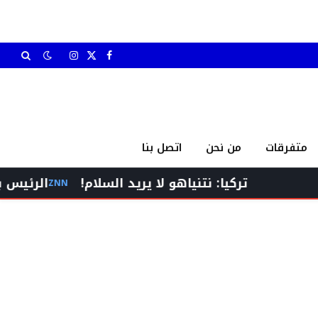
X
فيسبوك
الانستغرام
(Twitter)
متفرقات
من نحن
اتصل بنا
تركيا: نتنياهو لا يريد السلام!
الرئيس برّي إستقبل