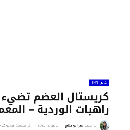
خاص ZNN
كريستال العضم تضيء 
راهبات الوردية – المعم
بواسطة
ميرا بو طايع
يونيو 2, 2025
آخر تحديث:
يونيو 2, 2025