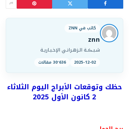
كاتب في ZNN
znn
شـبـڪـة الـزهـرانـي الإخـبـاريـة
2025-12-02
30٬636 مقالات
حظك وتوقعات الأبراج اليوم الثلاثاء
2 كانون الأول 2025‎‎‎
برج الحمل