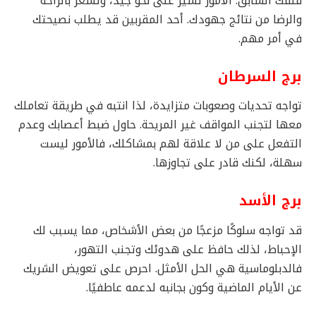
قلقك السابق. الأمور تسير على نحو جيد، وتشعر بالراحة
والرضا من نتائج جهودك. أحد المقربين قد يطلب نصيحتك
في أمر مهم.
برج السرطان
تواجه تحديات وصعوبات متزايدة، لذا انتبه في طريقة تعاملك
معها لتجنب المواقف غير المريحة. حاول ضبط أعصابك وعدم
التفعل على من لا علاقة لهم بمشاكلك، فالأمور ليست
سهلة، لكنك قادر على تجاوزها.
برج الأسد
قد تواجه سلوكًا مزعجًا من بعض الأشخاص، مما يسبب لك
الإحباط، لذلك حافظ على هدوئك وتجنب التهور،
فالدبلوماسية هي الحل الأمثل. احرص على تعويض الشريك
عن الأيام الماضية وكون بجانبه لدعمه عاطفيًا.