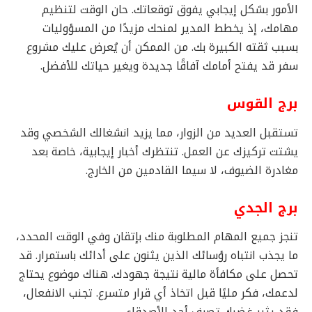
الأمور بشكل إيجابي يفوق توقعاتك. حان الوقت لتنظيم
مهامك، إذ يخطط المدير لمنحك مزيدًا من المسؤوليات
بسبب ثقته الكبيرة بك. من الممكن أن يُعرض عليك مشروع
سفر قد يفتح أمامك آفاقًا جديدة ويغير حياتك للأفضل.
برج القوس
تستقبل العديد من الزوار، مما يزيد انشغالك الشخصي وقد
يشتت تركيزك عن العمل. تنتظرك أخبار إيجابية، خاصة بعد
مغادرة الضيوف، لا سيما القادمين من الخارج.
برج الجدي
تنجز جميع المهام المطلوبة منك بإتقان وفي الوقت المحدد،
ما يجذب انتباه رؤسائك الذين يثنون على أدائك باستمرار. قد
تحصل على مكافأة مالية نتيجة جهودك. هناك موضوع يحتاج
لدعمك، فكر مليًا قبل اتخاذ أي قرار متسرع. تجنب الانفعال،