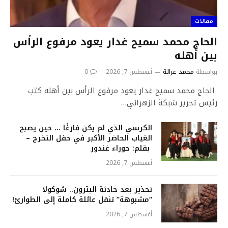
مقالات
الحاج محمد سميح غدار يعود مرفوع الرأس
بين أهله
بواسطة
محمد غزالة
أغسطس 7, 2026
0
الحاج محمد سميح غدار يعود مرفوع الرأس بين أهله كتب
رئيس تحرير شبكة الزهراني…
الكرسي الذي لم يكن فارغًا … حين يصبح
الغياب الحاضر الأكبر في حفل التخرج –
بقلم: حوراء غندور
أغسطس 7, 2026
تحذير بعد حادثة البترون.. شوكولا
“مشبوهة” تنقل عائلة كاملة إلى الطوارئ!
أغسطس 7, 2026