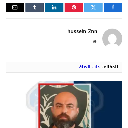
فيسبوك
تويتر
بينتيريست
لينكدإن
Tumblr
البريد
الإلكترو
hussein Znn
موقع
الويب
المقالات
ذات الصلة