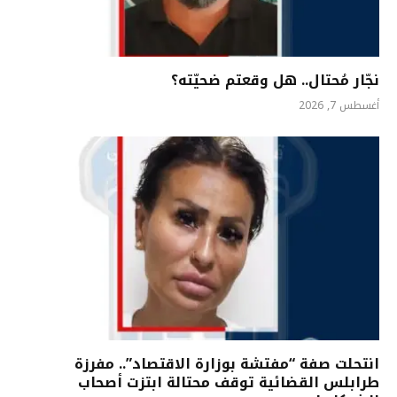
نجّار مُحتال.. هل وقعتم ضحيّته؟
أغسطس 7, 2026
انتحلت صفة “مفتشة بوزارة الاقتصاد”.. مفرزة
طرابلس القضائية توقف محتالة ابتزت أصحاب