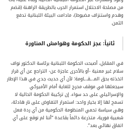
من مصلحة الاحتلال استمرار الحرب بالطريقة الراهنة (قضم
وهدم واستنزاف مضبوط)، مادامت البيئة اللبنانية تدفع
الثمن.
ثانياً: عجز الحكومة وهوامش المناورة
في المقابل، أصبحت الحكومة اللبنانية برئاسة الدكتور نواف
سلام غير معنية -أو بالأحرى عاجزة عن- التراجع عن أي قرار
اتخذته بحق المـ.ـقـ.ـاومة؛ لأن أي حديث جدي في هذا الإطار
سيجعلها في موقف محرج للغاية أمام الأميركي
والإسرائيلي على حد سواء. إن تركيبة الحكومة الحالية لا
تسمح لها إلا بخيار واحد: استمرار التفاوض على نار هادئة،
وهي سياسة تحمي المنظومة الحكومية من أي ردة فعل
شعبية فورية، متذرعة دائماً بقاعدة “أننا لم نوقع على أي
اتفاق نهائي بعد”.