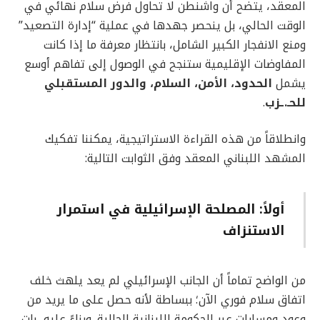
المعقد، يتضح أن واشنطن لا تحاول فرض سلام نهائي في
الوقت الحالي، بل ينحصر جهدها في عملية “إدارة التصعيد”
ومنع الانفجار الكبير الشامل، بانتظار معرفة ما إذا كانت
المفاوضات الإقليمية ستنجح في الوصول إلى تفاهم أوسع
يشمل
الحدود، الأمن، السلام، والدور المستقبلي
للحـ.ـزب
.
وانطلاقاً من هذه القراءة الاستراتيجية، يمكننا تفكيك
المشهد اللبناني المعقد وفق الثوابت التالية:
أولاً: المصلحة الإسرائيلية في استمرار
الاستنزاف
من الواضح تماماً أن الجانب الإسرائيلي لم يعد يلهث خلف
اتفاق سلام فوري الآن؛ ببساطة لأنه حصل على ما يريد من
وعود ومسارات عبر الحكومة اللبنانية الحالية. وبناءً عليه، بات