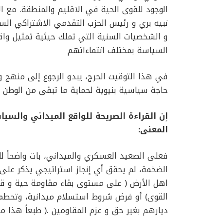
الوجود للقوى الحية في الاقليم والمنطقة. مع ا
نبيه بري و رئيس الحزب التقدمي الاشتراكي الساب
و الشخصيات السنية التي تملك حيثية تمثيل واقع
السياسة بمختلف انتماءاتهم
في هذا التوقيت الحرج، يبدو الرجوع إلى منهج و
حاجة سياسية بنيوية لحماية ما تبقى من الوطن .
إن القراءة الصريحة للواقع الميداني والسي
المعنى:
فعلى الصعيد العسكري والميداني، بات واضحاً للق
الضخمة، لم يحقق أي إنجاز استراتيجي يذكر على
اهل الأرض ( على مستوى بقاء مقاومة حية و قا
القوى) أو فرض شروط استسلام ميدانية، وتحطمت
ديارهم بغير حق و عزم المقاومين .( طبعاً هذا 