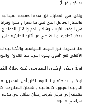
يملكون قراراً)
ولكن، في المقابل، فإن هذه الحقيقة الميدانية 
فالدمار الشامل الذي لحق بنا بشرا و حجرا وقرانا
في الوقت القريب، وشلال الدم والقتل الممنهج لل
يمكن تجاوزه أو التغاضي عن آثاره الكارثية على ال
هنا تحديداً، تبرز القيمة السياسية والأخلاقية لط
الأهلي هو “أقوى وجوه الحرب ضد العدو”. واليو
أولاً: رفض الإذعان السياسي تحت وطأة التدم
لو كان سماحته بيننا اليوم، لكان أول المحذرين م
الدولية المبتورة كاتفاقية واشنطن المطروحة. كا
تهدف إلى فرض شروط إذعان تطعن في تلاحم اللب
سياسي مشوه.