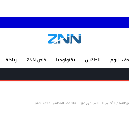
حف اليوم
الطقس
تكنولوجيا
خاص ZNN
رياضة
ن:السلم الأهلي اللبناني في عين العاصفة- المحامي محمد شقير