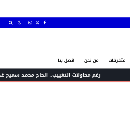
X
فيسبوك
الانستغرام
(Twitter)
متفرقات
من نحن
اتصل بنا
رغم محاولات التغييب.. الحاج محمد سميح غدار يعود م