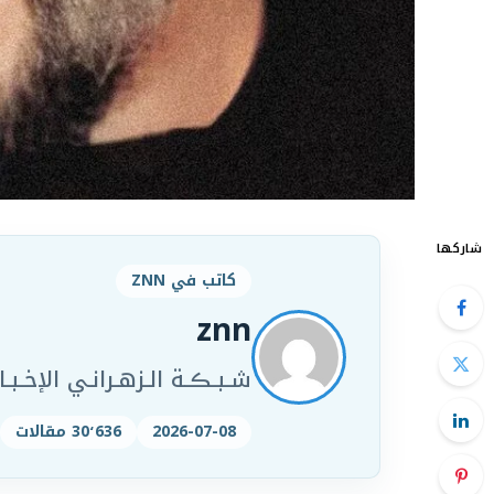
شاركها
كاتب في ZNN
znn
شـبـڪـة الـزهـرانـي الإخـبـار
2026-07-08
30٬636 مقالات