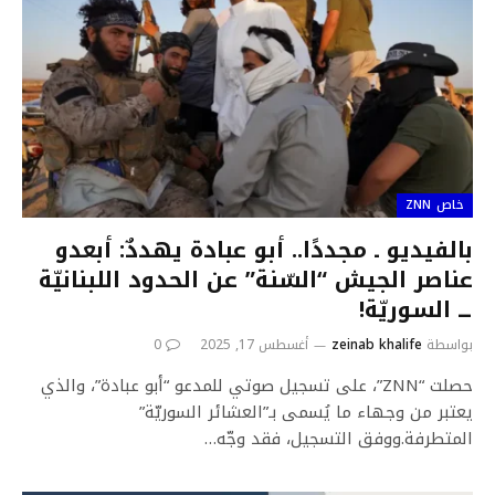
خاص ZNN
بالفيديو ـ مجددًا.. أبو عبادة يهددٌ: أبعدو
عناصر الجيش “السّنة” عن الحدود اللبنانيّة
ــ السوريّة!
بواسطة
zeinab khalife
أغسطس 17, 2025
0
حصلت “ZNN”، على تسجيل صوتي للمدعو “أبو عبادة”، والذي
يعتبر من وجهاء ما يُسمى بـ”العشائر السوريّة”
المتطرفة.ووفق التسجيل، فقد وجّه…