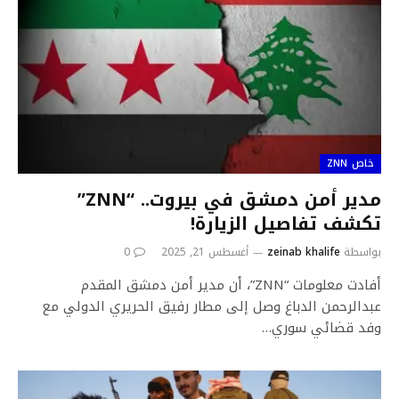
خاص ZNN
مدير أمن دمشق في بيروت.. “ZNN”
تكشف تفاصيل الزيارة!
بواسطة
zeinab khalife
أغسطس 21, 2025
0
أفادت معلومات “ZNN”، أن مدير أمن دمشق المقدم
عبدالرحمن الدباغ وصل إلى مطار رفيق الحريري الدولي مع
وفد قضائي سوري…