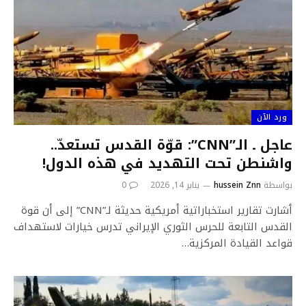
ورد الآن
عاجل ـ الـ”CNN”: قوّة القدس تستعدّ..
واشنطن تحت التهديد في هذه الدول!
بواسطة
hussein Znn
يناير 14, 2026
0
ٲشارت تقارير استخباراتية أمريكية حديثة لـ”CNN” إلى أن قوة
القدس التابعة للحرس الثوري الإيراني تدرس خيارات لاستهداف
قواعد القيادة المركزية…