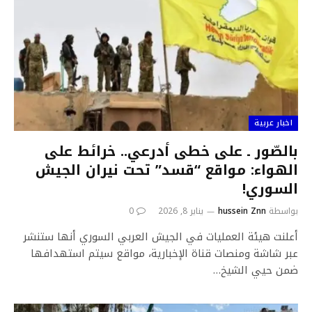
اخبار عربية
بالصّور ـ على خطى أدرعي.. خرائط على
الهواء: مواقع “قسد” تحت نيران الجيش
السوري!
بواسطة
hussein Znn
يناير 8, 2026
0
أعلنت هيئة العمليات في الجيش العربي السوري أنها ستنشر
عبر شاشة ومنصات قناة الإخبارية، مواقع سيتم استهدافها
ضمن حيي الشيخ…