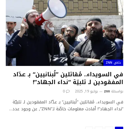
خاص ZNN
في السويداء.. مُقاتلين ”لُبنانيين“ بـ عدّاد
المفقودين لـ تلبيّة “نداء الجهاد”!
بواسطة
znn
يوليو 19, 2025
0
في السويداء.. مُقاتلين ”لُبنانيين“ بـ عدّاد المفقودين لـ تلبيّة
“نداء الجهاد”! ٲفادت معلومات خاصّة لـ”ZNN”, عن وجود عدد…