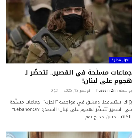
أخبار محلية
جماعات مسلّحة في القصير.. تتحضّر لـ
هجوم على لبنان!
بواسطة
hussein Znn
نوفمبر 13, 2025
0
برّاك: ستساعدنا دمشق في مواجهة “الحزب”.. جماعات مسلّحة
في القصير تتحضّر لهجوم على لبنان! المصدر: “LebanonOn”
الكاتب: حسن حدرج توم…