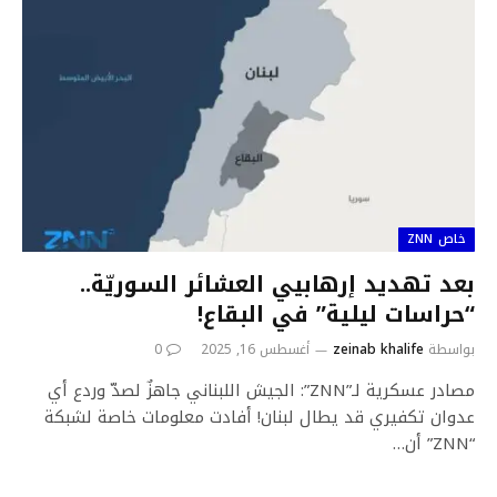
خاص ZNN
بعد تهديد إرهابيي العشائر السوريّة..
“حراسات ليلية” في البقاع!
بواسطة
zeinab khalife
أغسطس 16, 2025
0
مصادر عسكرية لـ”ZNN”: الجيش اللبناني جاهزٌ لصدّ وردع أي
عدوان تكفيري قد يطال لبنان! أفادت معلومات خاصة لشبكة
“ZNN” أن…