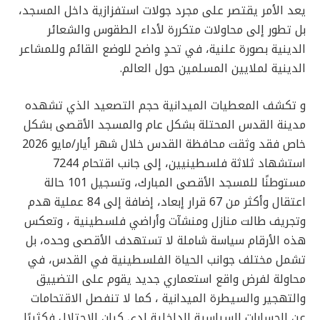
يعد الأمر يقتصر على مجرد جولات استفزازية داخل المسجد،
بل تطور إلى محاولات متكررة لأداء الطقوس والشعائر
الدينية بصورة علنية، في تحدٍ واضح للوضع القائم وللمشاعر
الدينية لملايين المسلمين حول العالم.
و تكشف المعطيات الميدانية حجم التصعيد الذي تشهده
مدينة القدس المحتلة بشكل عام والمسجد الأقصى بشكل
خاص فقد وثقت محافظة القدس خلال شهر أيار/مايو 2026
استشهاد ثلاثة فلسطينيين، إلى جانب اقتحام 7244
مستوطنًا للمسجد الأقصى المبارك، وتسجيل 101 حالة
اعتقال وأكثر من 67 قرار إبعاد، إضافة إلى 84 عملية هدم
وتجريف طالت منازل ومنشآت وأراضي فلسطينية ، وتعكس
هذه الأرقام سياسة شاملة لا تستهدف الأقصى وحده، بل
تشمل مختلف جوانب الحياة الفلسطينية في القدس، في
محاولة لفرض واقع استعماري جديد يقوم على التضييق
والتهجير والسيطرة الميدانية ، كما لا تنفصل الاقتحامات
عن الحسابات السياسية الداخلية لدى كيان الاحتلال فكثيرًا