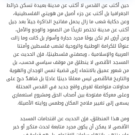
حين أكتب عن القدس لا أكتب عن مدينة بعيدة تسكن خرائط
الجغرافيا بل أكتب عن جزء أصيل من هويتي الفلسطينية،
وعن حكاية شعب ما زال يحمل مفاتيح الذاكرة جيلاً بعد جيل
أكتب عن مدينة تختصر تاريخًا من الصمود والوجع والأمل،
وعن أرضٍ لم تكن يومًا مجرد حجارة وأسوار بل كانت وما زالت
عنوانًا للكرامة الوطنية والروحية لشعب فلسطين وأمتنا
العربية والإسلامية ، وبصفتي فلسطينيًا، فإن الحديث عن
المسجد الأقصى لا ينطلق من موقف سياسي فحسب، بل
من شعور عميق بالانتماء إلى قضية تمس الوجدان والهوية
والتاريخ فالأقصى ليس معلمًا دينيًا عاديًا بل شاهدٌ حيّ على
محاولات متواصلة لفرض واقع جديد في القدس المحتلة
وعلى معركة مفتوحة بين أصحاب الحق ومشروع استعماري
يسعى إلى تغيير ملامح المكان وطمس روايته الأصيلة.
ومن هذا المنطلق، فإن الحديث عن اقتحامات المسجد
الأقصى لا يمكن أن يكون مجرد متابعة لحدث متكرر أو خبر
عابر ينتهي بانتهاء ساعات الاقتحام، بل هو قراءة في