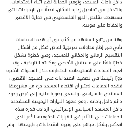
داخل باحات المسجد، وتوفير الحماية لهم أثناء الاقتحامات،
والتدخل في تفاصيل إدارة المكان، فضلًا عن الإجراءات التي
تستهدف تقليص الدور الفلسطيني في حماية الأقصى
والحفاظ على هويته.
وهنا من يتابع المشهد عن كثب يرى أن هذه السياسات
تأتي في إطار محاولات تدريجية لفرض شكل من أشكال
التقسيم الزماني والمكاني للمسجد، وهي خطوة تشكل
خطرًا بالغًا على مستقبل الأقصى ومكانته التاريخية ، وقد
لعبت الجماعات الاستيطانية المتطرفة خلال السنوات الأخيرة
دورًا رئيسيًا في تصعيد الاعتداءات على المسجد الأقصى ،
فهذه الجماعات تعتبر أن اقتحام المسجد جزء من مشروعها
العقائدي والسياسي، وتسعى بصورة علنية إلى فرض وجود
دائم داخل باحاته ، ومع صعود التيارات اليمينية المتشددة
داخل المشهد السياسي الإسرائيلي، ازدادت قدرة هذه
الجماعات على التأثير في القرارات الحكومية، الأمر الذي
انعكس بشكل مباشر على وتيرة الاقتحامات وطبيعتها ، ولم