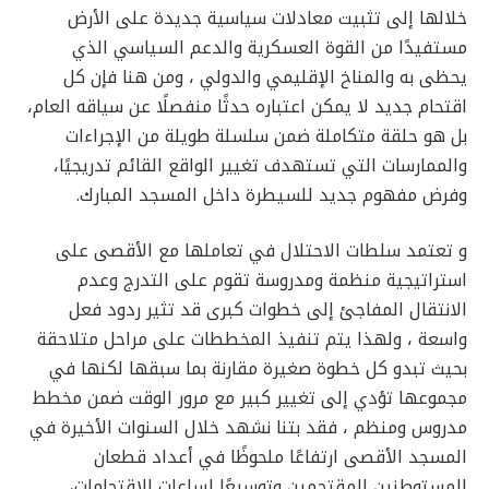
خلالها إلى تثبيت معادلات سياسية جديدة على الأرض
مستفيدًا من القوة العسكرية والدعم السياسي الذي
يحظى به والمناخ الإقليمي والدولي ، ومن هنا فإن كل
اقتحام جديد لا يمكن اعتباره حدثًا منفصلًا عن سياقه العام،
بل هو حلقة متكاملة ضمن سلسلة طويلة من الإجراءات
والممارسات التي تستهدف تغيير الواقع القائم تدريجيًا،
وفرض مفهوم جديد للسيطرة داخل المسجد المبارك.
و تعتمد سلطات الاحتلال في تعاملها مع الأقصى على
استراتيجية منظمة ومدروسة تقوم على التدرج وعدم
الانتقال المفاجئ إلى خطوات كبرى قد تثير ردود فعل
واسعة ، ولهذا يتم تنفيذ المخططات على مراحل متلاحقة
بحيث تبدو كل خطوة صغيرة مقارنة بما سبقها لكنها في
مجموعها تؤدي إلى تغيير كبير مع مرور الوقت ضمن مخطط
مدروس ومنظم ، فقد بتنا نشهد خلال السنوات الأخيرة في
المسجد الأقصى ارتفاعًا ملحوظًا في أعداد قطعان
المستوطنين المقتحمين وتوسيعًا لساعات الاقتحامات،