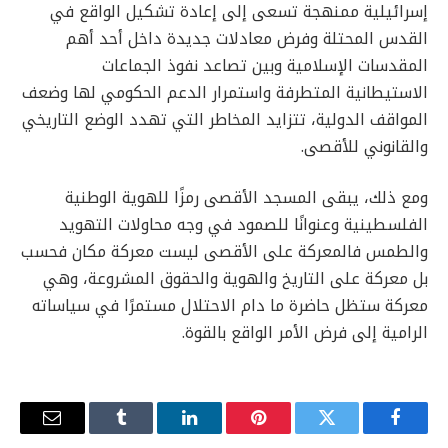
إسرائيلية ممنهجة تسعى إلى إعادة تشكيل الواقع في
القدس المحتلة وفرض معادلات جديدة داخل أحد أهم
المقدسات الإسلامية وبين تصاعد نفوذ الجماعات
الاستيطانية المتطرفة واستمرار الدعم الحكومي لها وضعف
المواقف الدولية، تتزايد المخاطر التي تهدد الوضع التاريخي
والقانوني للأقصى.
ومع ذلك، يبقى المسجد الأقصى رمزًا للهوية الوطنية
الفلسطينية وعنوانًا للصمود في وجه محاولات التهويد
والطمس فالمعركة على الأقصى ليست معركة مكان فحسب
بل معركة على التاريخ والهوية والحقوق المشروعة، وهي
معركة ستظل حاضرة ما دام الاحتلال مستمرًا في سياساته
الرامية إلى فرض الأمر الواقع بالقوة.
فيسبوك
تويتر
بينتيريست
لينكدإن
Tumblr
البريد