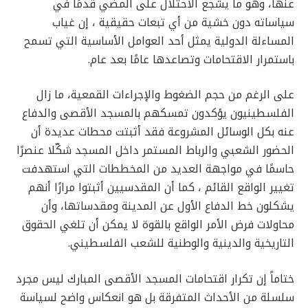
عنها، وهو ما يشجع الاحتلال على المضي قدمًا في
سياساته دون خشية من أي تبعات حقيقية ، إن غياب
المساءلة الدولية يمثل أحد العوامل الأساسية التي تسمح
باستمرار الاقتحامات وتصاعدها عامًا بعد عام.
على الرغم من حجم الضغوط والإجراءات القمعية، ما زال
الفلسطينيون يؤكدون تمسكهم بالمسجد الأقصى والدفاع
عنه بكل الوسائل المشروعة فقد أثبتت محطات عديدة أن
الحضور الشعبي والرباط المستمر داخل المسجد شكّلا عنصرًا
حاسمًا في مواجهة العديد من المخططات التي استهدفت
تغيير الواقع القائم ، كما أن المقدسيين أثبتوا مرارًا أنهم
يشكلون خط الدفاع الأول عن المدينة ومقدساتها، وأن
محاولات فرض الأمر الواقع بالقوة لا يمكن أن تلغي الحقوق
التاريخية والدينية والوطنية للشعب الفلسطيني.
ختاماً إن تكرار اقتحامات المسجد الأقصى المبارك ليس مجرد
سلسلة من الأحداث المتفرقة بل هو انعكاس واضح لسياسة