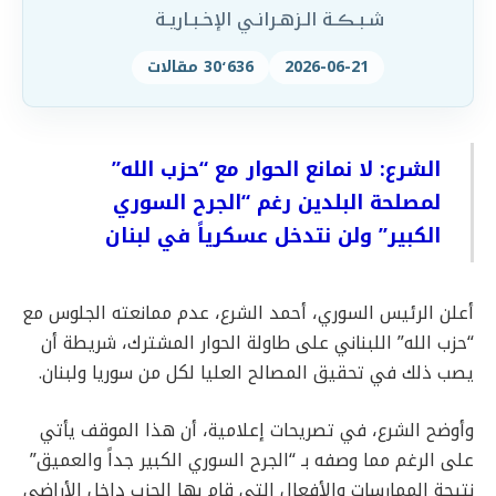
شـبـڪـة الـزهـرانـي الإخـبـاريـة
2026-06-21
30٬636 مقالات
الشرع: لا نمانع الحوار مع “حزب الله”
لمصلحة البلدين رغم “الجرح السوري
الكبير” ولن نتدخل عسكرياً في لبنان
أعلن الرئيس السوري، أحمد الشرع، عدم ممانعته الجلوس مع
“حزب الله” اللبناني على طاولة الحوار المشترك، شريطة أن
يصب ذلك في تحقيق المصالح العليا لكل من سوريا ولبنان.
وأوضح الشرع، في تصريحات إعلامية، أن هذا الموقف يأتي
على الرغم مما وصفه بـ “الجرح السوري الكبير جداً والعميق”
نتيجة الممارسات والأفعال التي قام بها الحزب داخل الأراضي