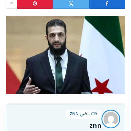
كاتب في ZNN
znn