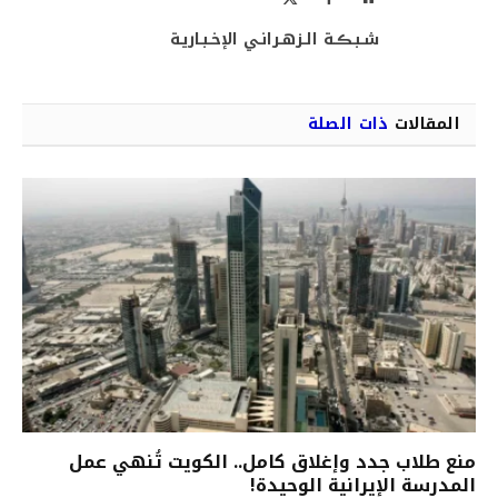
الويب
(Twitter)
شـبـڪـة الـزهـرانـي الإخـبـاريـة
المقالات
ذات الصلة
منع طلاب جدد وإغلاق كامل.. الكويت تُنهي عمل
المدرسة الإيرانية الوحيدة!